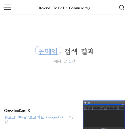
검
본
Korea Tcl/Tk Community
색
문
으
로
바
로
가
기
돈때임
검색 결과
1
해당 글
건
CervicoCam 3
블로그 (Blog)/프로젝트 (Projects)
2년
전