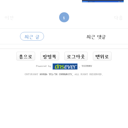
이전
1
다음
사
RECENTLY
이
최근 글
최근 댓글
드
바
최
홈으로
방명록
로그아웃
맨위로
근
글
Powered by
,
TISTORY
COPYRIGHT
KOREA TCL/TK COMMUNITY
, ALL RIGHT RESERVED.