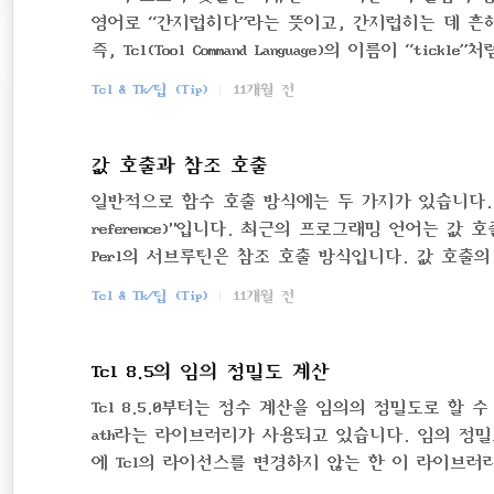
영어로 “간지럽히다”라는 뜻이고, 간지럽히는 데 흔히
즉, Tcl(Tool Command Language)의 이름이 
이는 공식 문서와 커뮤니티에서도 유머러스하게 설명
Tcl & Tk/팁 (Tip)
11개월 전
값 호출과 참조 호출
일반적으로 함수 호출 방식에는 두 가지가 있습니다. 하나는 
reference)"입니다. 최근의 프로그래밍 언어는 값
Perl의 서브루틴은 참조 호출 방식입니다. 값 호출
변수)를 준비한다.데이터를 인수에 대입한다.함수(프
Tcl & Tk/팁 (Tip)
11개월 전
시저를 정의할 때 데이터를 전달받기 위해 설정하는 
"실인수"라고 합니다. 값 호출의 경우, 가인수는 지
Tcl 8.5의 임의 정밀도 계산
Tcl 8.5.0부터는 정수 계산을 임의의 정밀도로 할 
ath라는 라이브러리가 사용되고 있습니다. 임의 정밀도
에 Tcl의 라이선스를 변경하지 않는 한 이 라이브러리
로 배포되고 있고, 문서도 잘 정비되어 있어 Tcl의 코