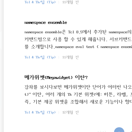
Tcl & Tk/팁 (Tip)
11개월 전
rbitrary-Precision Integers for Tcl
암호와 관련된 정수 처리 등에 유용할 거 같습니다.
namespace ensemble
namespace ensemble은 Tcl 8.5에서 추가된 n
커맨드명으로 사용 할 수 있게 해줍니다. 서브커맨드로 
를 소개합니다.namespace eval test { namespace ensemble 
mmand 'abcd'! --" } proc efgh {} { puts "-- subcomma
Tcl & Tk/팁 (Tip)
11개월 전
메가위젯(Megawidget) 이란?
강좌를 보시다보면 메가위젯이란 단어가 여러번 나오는데 
t)" 이란, 여러 개의 Tk 기본 위젯(예: 버튼, 라
즉, 기본 제공 위젯을 조합해서 새로운 기능이나 형
탭이 있는 노트북 위젯, 트리뷰 같은 복잡한 UI 컴
Tcl & Tk/팁 (Tip)
12개월 전
(Entry, Button, Listbox 등)을 조합해서 
부릅니다. 주요 특징:일반적으로 클래스처럼 동작하며,