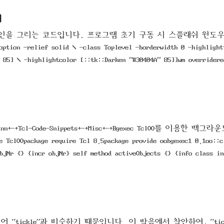
기
웃라인을 그리는 코드입니다. 프로그램 초기 구동 시 스플래쉬 윈도
relief solid \ -class Toplevel -borderwidth 0 -highlight
 85] \ -highlightcolor [::tk::Darken "#30404A" 85]]wm overridere
ffmann+-+Tcl-Code-Snippets+-+Misc+-+Bgexec TclOO를 이용한 백그
ackage require Tcl 8.5package provide oobgexec1 0.1oo::c
bjNr {} {incr objNr} self method activeObjects {} {info class in
어 “tickle”과 비슷하기 때문입니다. 이 발음에서 착안하여, “tic