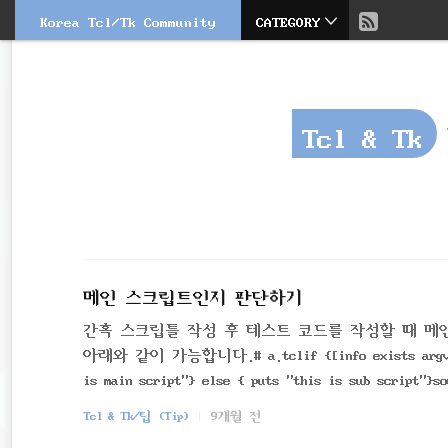
현
Korea Tcl/Tk Community
CATEGORY
본
문
검
재
으
색
로
바
위
로
Tcl & Tk
가
치
기
::
메인 스크립트인지 판단하기
간혹 스크립틀 작성 후 테스트 코드를 작성할 때 메
아래와 같이 가능합니다.# a.tclif {[info exists argv0] && 
is main script"} else { puts "this is sub script"}so
eq [file tail $argv0])} { puts "this is main scr
Tcl & Tk/팁 (Tip)
9개월 전