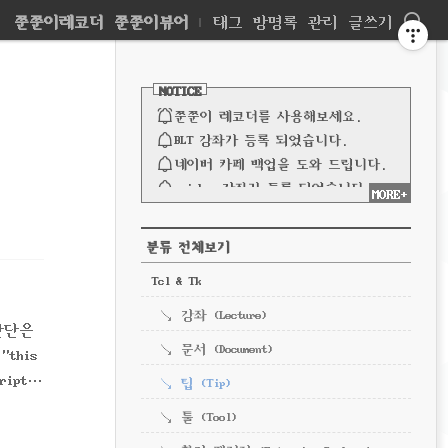
네
쭌쭌이레코더
쭌쭌이뷰어
|
태그
방명록
관리
글쓰기
비
사
이
NOTICE
드
게
바
쭌쭌이 레코더를 사용해보세요.
이
BLT 강좌가 등록 되었습니다.
네이버 카페 백업을 도와 드립니다.
션
spinbox 강좌가 등록 되었습니다.
MORE+
파이프 강좌가 등록되었습니다.
전체 보기
CATEGORY
분류 전체보기
Tcl & Tk
강좌 (Lecture)
판단은
문서 (Document)
"this
ript]]
팁 (Tip)
툴 (Tool)