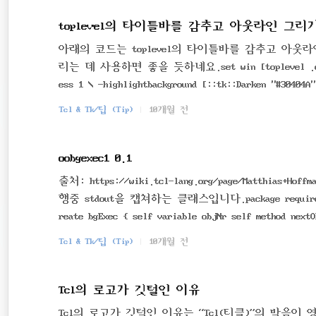
toplevel의 타이틀바를 감추고 아웃라인 그리
아래의 코드는 toplevel의 타이틀바를 감추고 아
리는 데 사용하면 좋을 듯하네요.set win [toplevel .option -
ess 1 \ -highlightbackground [::tk::Darken "#30404A"
$win 1; # hide title bar
Tcl & Tk/팁 (Tip)
10개월 전
oobgexec1 0.1
출처: https://wiki.tcl-lang.org/page/Matthias+Ho
행중 stdout을 캡쳐하는 클래스입니다.package require TclOOp
reate bgExec { self variable objNr self method nextO
s bgExec} self method activeObject..
Tcl & Tk/팁 (Tip)
10개월 전
Tcl의 로고가 깃털인 이유
Tcl의 로고가 깃털인 이유는 “Tcl(티클)”의 발음이 영