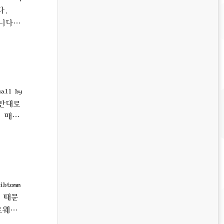
다.
습니다.
ll by
 반대로
, 매개
, 프로
 인수를
tomm
기 때문
트웨어
7: A