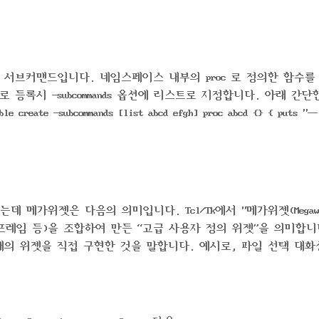
 시험 삼아 간단한 계산을 해보았습니다.임의 정밀도의 정수를 다룰 수 있으면 
amespace의 서브커맨드입니다. 네임스페이스 내부의 proc 로 정의한 함수
등록시 -subcommands 옵션에 리스트로 지정합니다. 아래 간단
create -subcommands [list abcd efgh] proc abcd {} { puts "--
nd 'efgh'! --" } proc ijkl {} { puts ..
메가위젯은 다음의 의미입니다. Tcl/Tk에서 "메가위젯(Megawi
벨, 프레임 등)을 조합하여 만든 “고급 사용자 정의 위젯”을 의미합니
태의 위젯을 직접 구현한 것을 말합니다. 예시로, 파일 선택 대화
포넌트는 Tk 기본 위젯만으로는 제공되지 않는데, 이런 것들을 기
직접 만들어서 사용할 수 있습니다. 이때 만들어진 복합 위젯을 “메가위젯”
 재사용이 쉽고, ..