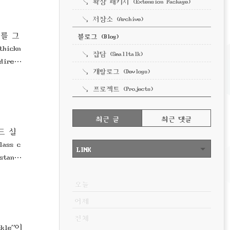
확장 패키지 (Extension Package)
저장소 (Archive)
우를 그
블로그 (Blog)
thickn
잡담 (Smalltalk)
direct
개발로그 (Devlogs)
프로젝트 (Projects)
RECENTLY
최근 글
최근 댓글
라운드 실
최
lass c
근
LINK
글
stance
VISITOR
오늘
어제
전체
kle”이