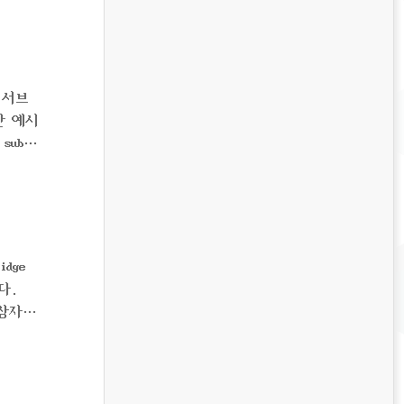
공개키
를 서브
한 예시
 subco
dge
다.
상자,
본 위젯
이라고