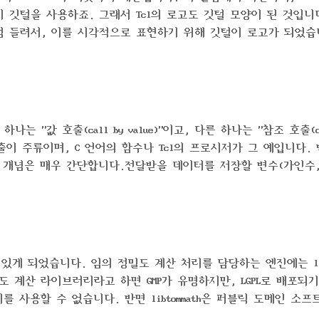
 깃털을 사용하죠. 그래서 Tcl의 로고도 깃털 모양이 된 것입니
“tickle”처럼 들려서, 이를 시각적으로 표현하기 위해 깃털이 로고가 되었
되고 있는 부분입니다.
"값 호출(call by value)"이고, 다른 하나는 "참조 호출(ca
 호출이 주류이며, C 언어의 함수나 Tcl의 프로시저가 그 예입니다.
의 개념은 매우 간단합니다.전달받을 데이터를 저장할 변수(가인수
로시저) 실행이 끝나면 가인수를 폐기한다."가인수(매개변수)"란
변수입니다. 이에 반해, 실제로 프로시저를 호출할 때 전달되는
역 변수로 취급됩니다...
수 있게 되었습니다. 임의 정밀도 계산 처리를 담당하는 엔진에는 lib
 계산 라이브러리라고 하면 GMP가 유명하지만, LGPL로 배포되
를 사용할 수 없습니다. 반면 libtommath은 퍼블릭 도메인 소프
어에 채택된 듯합니다. 자세한 내용은 아래를 참고하세요. TIP #23