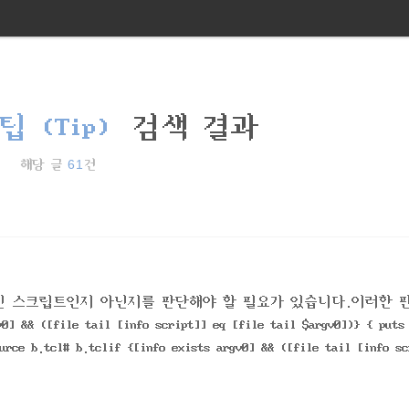
팁 (Tip)
검색 결과
61
해당 글
건
인 스크립트인지 아닌지를 판단해야 할 필요가 있습니다.이러한 
([file tail [info script]] eq [file tail $argv0])} { puts 
urce b.tcl# b.tclif {[info exists argv0] && ([file tail [info sc
ipt"} else { puts "this is sub script"}실행을 해보면 a.t..