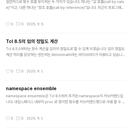
일반적으로 함수 호출 방식에는 두 가지가 있습니다. 하나는 "값 호출(call by valu
e)"이고, 다른 하나는 "참조 호출(call by reference)"입니다. 최근의 프로그래밍
언어는 값 호출이 주류이며, C 언어의 함수나 Tcl의 프로시저가 그 예입니다. 반대로
Perl의 서브루틴은 참조 호출 방식입니다. 값 호출의 개념은 매우 간단합니다.전달
작성시간
0
0
2025. 9. 5.
받을 데이터를 저장할 변수(가인수, 매개변수)를 준비한다.데이터를 인수에 대입한
다.함수(프로시저) 실행이 끝나면 가인수를 폐기한다."가인수(매개변수)"란, 프로시
저를 정의할 때 데이터를 전달받기 위해 설정하는 변수입니다. 이에 반해, 실제로 프
Tcl 8.5의 임의 정밀도 계산
로시저를 호출할 때 전달되는 인수를 "실인수"라고 합니다. 값 호출의 경우, 가인수
글 내용
는 지역 변수로 취급됩니다...
Tcl 8.5.0부터는 정수 계산을 임의의 정밀도로 할 수 있게 되었습니다. 임의 정밀도
계산 처리를 담당하는 엔진에는 libtommath라는 라이브러리가 사용되고 있습니
다. 임의 정밀도 계산 라이브러리라고 하면 GMP가 유명하지만, LGPL로 배포되기
때문에 Tcl의 라이선스를 변경하지 않는 한 이 라이브러리를 사용할 수 없습니다. 반
작성시간
0
0
2025. 9. 1.
면 libtommath은 퍼블릭 도메인 소프트웨어로 배포되고 있고, 문서도 잘 정비되어
있어 Tcl의 코어에 채택된 듯합니다. 자세한 내용은 아래를 참고하세요. TIP #237:
Arbitrary-Precision Integers for Tcl 시험 삼아 간단한 계산을 해보았습니다.
namespace ensemble
임의 정밀도의 정수를 다룰 수 있으면 공개키 암호와 관련된 정수 처리 등에 유용할
글 내용
거 같습니다.
namespace ensemble은 Tcl 8.5에서 추가된 namespace의 서브커맨드입
니다. 네임스페이스 내부의 proc 로 정의한 함수를 서브커맨드명으로 사용 할 수 있
게 해줍니다. 서브커맨드로 등록시 -subcommands 옵션에 리스트로 지정합니다.
아래 간단한 예시를 소개합니다.namespace eval test { namespace ensem
작성시간
0
0
2025. 9. 1.
ble create -subcommands [list abcd efgh] proc abcd {} { puts "-- sub
command 'abcd'! --" } proc efgh {} { puts "-- subcommand 'efgh'! --" }
proc ijkl {} { puts ..