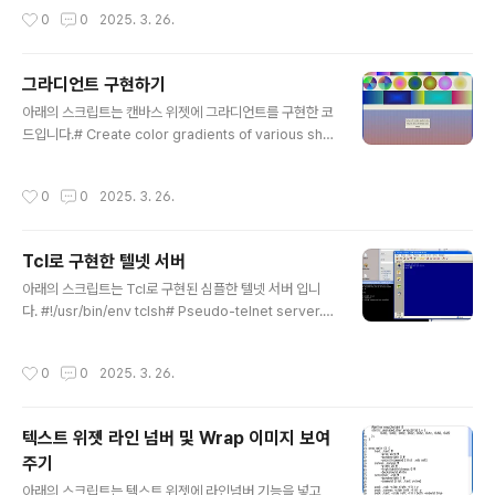
환경은 2011 Macbook air이고, tcl8.6이며, 각 반복문별 5회씩 테스트했으며, 숫
작성시간
0
0
2025. 3. 26.
자 1~1억까지입니다 결과는 foreach(평균 43.4초), while(80초), for(106.2초)
입니다. 예상(?)했던 대로 foreach가 가장 빨랐고, for문이 생각보다 시간이 많이
걸린다는 게 좀 의아했습니다.# foreach testset max_num 100000000set s
그라디언트 구현하기
tart_time [clock seconds]set i 1while..
글 내용
아래의 스크립트는 캔바스 위젯에 그라디언트를 구현한 코
드입니다.# Create color gradients of various sha
pes and sizes on a canvas.# Usage:# gradient d
raw ?-animate? ?option? ...# gradient redraw ?-a
작성시간
0
0
2025. 3. 26.
nimate? ?option? ...# gradient resize # gradient
recolor namespace eval gradient { namespace
ensemble create -subcommands { draw redra
Tcl로 구현한 텔넷 서버
w recolor ..
글 내용
아래의 스크립트는 Tcl로 구현된 심플한 텔넷 서버 입니
다. #!/usr/bin/env tclsh# Pseudo-telnet server. I
ncludes basic auth, but no separate identities#
or proper multi-threaded operation, so whoeve
작성시간
0
0
2025. 3. 26.
r runs this had better# trust those he gives iden
tities/passwords to and they had better trust# e
ach other too. Note this script does not support
텍스트 위젯 라인 넘버 및 Wrap 이미지 보여
command-line arguments.## The names of this
주기
array are IP addresses of hosts th..
글 내용
아래의 스크립트는 텍스트 위젯에 라인넘버 기능을 넣고,