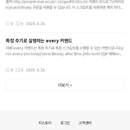
출처: http://people.man.ac.uk/~zzcgudf/tcl/try.tcl 아래의 코드로 Tcl에서도
try/catch/finally 구문을 사용할 수 있습니다. 이 스크립트를 사용하면 예외 처리를
쉽게 할 수 있어 스크립트의 오류를 최소한의 코드로 구조화된 방식으로 처리할 수
있습니다. Tcl 8.0 이상에서 사용 가능합니다.namespace eval ::try { namesp
작성시간
0
0
2025. 3. 26.
ace export try variable bodyMatch { \("uplevel" body line} proc helpe
r {script part {eiv ei} {ecv ec} {codev code} {msgv msg}} { global err
orInfo errorCode ..
특정 주기로 실행하는 every 커맨드
글 내용
아래 every 커맨드는 특정 주기로 특정 스크립트를 수행할 수 있는 커맨드입니다.p
roc every {ms body} {eval $body; after $ms [info level 0]}# 예제ever
y 50 {sound_gauge_update [lindex [jack meter] 1]; puts [jack meter]}
작성시간
0
0
2025. 3. 26.
더보기
의안내
티스토리
로그인
고객센터