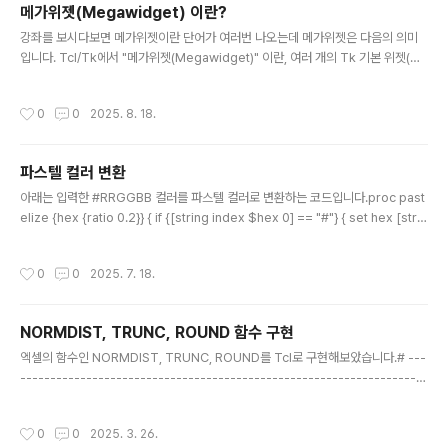
메가위젯(Megawidget) 이란?
글 내용
강좌를 보시다보면 메가위젯이란 단어가 여러번 나오는데 메가위젯은 다음의 의미
입니다. Tcl/Tk에서 "메가위젯(Megawidget)" 이란, 여러 개의 Tk 기본 위젯(예:
버튼, 라벨, 프레임 등)을 조합하여 만든 “고급 사용자 정의 위젯”을 의미합니다. 즉,
기본 제공 위젯을 조합해서 새로운 기능이나 형태의 위젯을 직접 구현한 것을 말합니
작성시간
0
0
2025. 8. 18.
다. 예시로, 파일 선택 대화상자, 탭이 있는 노트북 위젯, 트리뷰 같은 복잡한 UI 컴포
넌트는 Tk 기본 위젯만으로는 제공되지 않는데, 이런 것들을 기본 위젯(Entry, Butt
on, Listbox 등)을 조합해서 직접 만들어서 사용할 수 있습니다. 이때 만들어진 복
파스텔 컬러 변환
합 위젯을 “메가위젯”이라고 부릅니다. 주요 특징:일반적으로 클래스처럼 동작하며,
글 내용
재사용이 쉽고, ..
아래는 입력한 #RRGGBB 컬러를 파스텔 컬러로 변환하는 코드입니다.proc past
elize {hex {ratio 0.2}} { if {[string index $hex 0] == "#"} { set hex [strin
g range $hex 1 end] } if {[string length $hex] != 6} { error "The hex va
lue must be 6 digits (#rrggbb)." } set r [expr 0x[string range $hex 0
작성시간
0
0
2025. 7. 18.
1]] set g [expr 0x[string range $hex 2 3]] set b [expr 0x[string range
$hex 4 5]] set r [expr ..
NORMDIST, TRUNC, ROUND 함수 구현
글 내용
엑셀의 함수인 NORMDIST, TRUNC, ROUND를 Tcl로 구현해보았습니다.# ---
--------------------------------------------------------------------
-------# NORMDIST : 정규분포함수# TRUNC : 소수점이하 (특정위치이하) 버
리기# ROUND : 특정위치에서 반올림# ----------------------------------
작성시간
0
0
2025. 3. 26.
--------------------------------------------proc ROUND {number