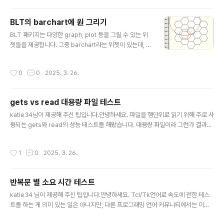
{num_digits 0}} { if { $num_digits } { return [expr {round(pow(10,$num
_digits)*$numb..
BLT의 barchart에 원 그리기
글 내용
BLT 패키지는 다양한 graph, plot 등을 그릴 수 있는 위
젯들을 제공합니다. 그중 barchart라는 위젯이 있는데, b
archart는 line, polygon, bitmap, text 등을 지원하고
있습니다. 하지만 차트에 circle을 그려야 하는 상황이 오
작성시간
0
0
2025. 3. 26.
고 말았는데요. 어차피 circle은 연속된 라인들로 이루어
진 것에 불과하니 line으로 구현해 보았습니다. 아래는 주
어진 위치와 반지름의 길이를 기본으로 연속된 라인을 만
gets vs read 대용량 파일 테스트
들어 circle을 구현해 줍니다.proc GetCircleCoords
글 내용
{ x y radius } { # 100정다각형 set coords [list] for
katie34님이 제공해 주신 팁입니다.안녕하세요. 파일을 행단위로 읽기 위해 주로 사
{set i 0} {$i
용되는 gets와 read의 성능 테스트를 해봤습니다. 대용량 파일이라 그런가 결과는
사실 많이 놀라웠습니다. read + foreach, 즉, read의 메모리 사용과 foreach의
빠른 Loop로 인해 read가 더 우세할 것이라 생각했는데, 제 예상과 크게 달랐습니
작성시간
1
0
2025. 3. 26.
다. 파일에 대한 정보는 숫자 1~1억까지를 기록한 파일이며, 용량은 847.71MB입니
다.read(평균 266초), gets(95초)로 gets가 2.8배 정도 더 빠른 것을 확인할 수
있었으며, 시스템 자원 사용 현황입니다read = CPU 10~35%가량 사용, 8Gb 메
반복문 별 소요 시간 테스트
모리 풀 사용 + swap메모리 4Gb 추가 사용gets = CPU 100% ..
글 내용
katie34 님이 제공해 주신 팁입니다.안녕하세요. Tcl/Tk언어로 속도에 관한 테스
트를 하는 게 의미 있는 일은 아니지만, 다른 프로그래밍 언어 커뮤니티에서는 이런
테스트 결과를 가지고 이야기하는 것이 부럽기도 해서 저도 한번 해봤습니다.^^; PC