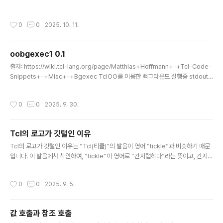
oplevel .option -relief solid \ -class Toplevel -borderwidth 0 -highlig
htthickness 1 \ -highlightbackground [::tk::Darken "#30404A" 85] \ -hi
작성시간
0
0
2025. 10. 11.
ghlightcolor [::tk::Darken "#30404A" 85]]wm overrideredirect $win
1; # hide title bar
oobgexec1 0.1
글 내용
출처: https://wiki.tcl-lang.org/page/Matthias+Hoffmann+-+Tcl-Code-
Snippets+-+Misc+-+Bgexec TclOO를 이용한 백그라운드 실행중 stdout
을 캡쳐하는 클래스입니다.package require TclOOpackage require Tcl 8.
5package provide oobgexec1 0.1oo::class create bgExec { self varia
작성시간
0
0
2025. 9. 30.
ble objNr self method nextObjNr {} {incr objNr} self method activeOb
jects {} {info class instances bgExec} self method activeObject..
Tcl의 로고가 깃털인 이유
글 내용
Tcl의 로고가 깃털인 이유는 “Tcl(티클)”의 발음이 영어 “tickle”과 비슷하기 때문
입니다. 이 발음에서 착안하여, “tickle”이 영어로 “간지럽히다”라는 뜻이고, 간지럽
히는 데 흔히 깃털을 사용하죠. 그래서 Tcl의 로고도 깃털 모양이 된 것입니다. 즉, T
cl(Tool Command Language)의 이름이 “tickle”처럼 들려서, 이를 시각적으
작성시간
0
0
2025. 9. 5.
로 표현하기 위해 깃털이 로고가 되었습니다. 이는 공식 문서와 커뮤니티에서도 유머
러스하게 설명되고 있는 부분입니다.
값 호출과 참조 호출
글 내용