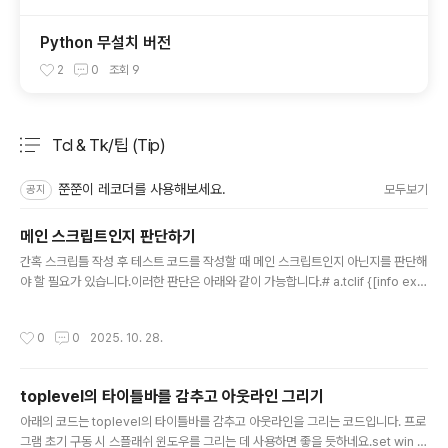
Python 무설치 버전
2
0
조회
9
Tcl & Tk/팁 (Tip)
분류 전체보기
주요 글 목록
쭌쭌이 레코더를 사용해보세요.
모두보기
공지
메인 스크립트인지 판단하기
글 내용
간혹 스크립틀 작성 후 테스트 코드를 작성할 때 메인 스크립트인지 아닌지를 판단해
야 할 필요가 있습니다.이러한 판단은 아래와 같이 가능합니다.# a.tclif {[info exis
ts argv0] && ([file tail [info script]] eq [file tail $argv0])} { puts "this is
main script"} else { puts "this is sub script"}source b.tcl# b.tclif {[info
작성시간
0
0
2025. 10. 28.
exists argv0] && ([file tail [info script]] eq [file tail $argv0])} { puts "thi
s is main script"} else { puts "this is sub script"}실행을 해보면 a.t..
toplevel의 타이틀바를 감추고 아웃라인 그리기
글 내용
아래의 코드는 toplevel의 타이틀바를 감추고 아웃라인을 그리는 코드입니다. 프로
그램 초기 구동 시 스플래쉬 윈도우를 그리는 데 사용하면 좋을 듯하네요.set win [t