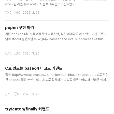
wrap 된 라인에 wrap이미지를 보여주는 스크립트입니
다. 간단한 텍스트 편집기를 만들고자 하시는 분들께 도움
작성시간
0
0
2025. 3. 26.
이 되리라 생각이 듭니다.package require Tk 8.5ima
ge create bitmap wrap_bit -foreground #aac -d
ata { #define wrap_width 8 #define wrap_height
popen 구현 하기
8 static unsigned char wrap_bits[] = { 0x02, 0x0
글 내용
물론 bgexec 패키지를 이용하면 되겠지만, 직접 아래와 같이 커맨드 기반 프로그
2, 0x02, 0x22, 0x62, 0xfc, 0x60, 0x20 };}proc
램의 stdout을 캡처할 수 있습니다.namespace eval subprocess {# this wil
main {} { text .text \ -wrap word \ -borderwidth 0
l be set to 1 when the subprocess has finishedvariable finished 0# h
\ ..
ere we can save the output of the subprocessvariable output {}}proc
작성시간
0
0
2025. 3. 26.
subprocess::handledata {f} { variable finished variable output if {[eof
$f]} { set finished 1 } else { set x [read $f] puts ..
C로 만드는 base64 디코드 커맨드
글 내용
출처: http://www.cs.man.ac.uk/~fellowsd/tcl/base64decode.c C로 작성
된 base64 확장 커맨드입니다. C로 확장하는 방법을 배우는데도 꽤 괜찮은 예제라
생각합니다.#ifdef TCLCMD#include #else#include #endif#include stat
ic const char encoding_vector[] = "ABCDEFGHIJKLMNOPQRSTUVWX
작성시간
0
0
2025. 3. 26.
YZabcdefghijklmnopqrstuvwxyz0123456789+/";#ifdef TCLCMDstati
c int atend;static intgetidx(char *buffer, int len, int *posn) { char c; cha
r *idx; if (atend) return -1;..
try/catch/finally 커맨드
글 내용