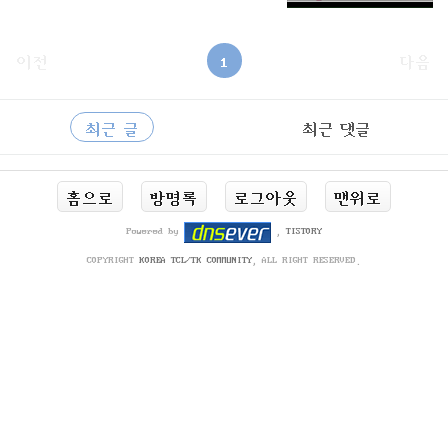
이전
1
다음
사
RECENTLY
이
최근 글
최근 댓글
드
바
최
홈으로
방명록
로그아웃
맨위로
근
글
Powered by
,
TISTORY
COPYRIGHT
KOREA TCL/TK COMMUNITY
, ALL RIGHT RESERVED.