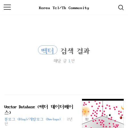
검
본
Korea Tcl/Tk Community
색
문
으
로
바
로
가
기
벡터
검색 결과
1
해당 글
건
Vector Database (벡터 데이터베이
스)
블로그 (Blog)/개발로그 (Devlogs)
2년
전