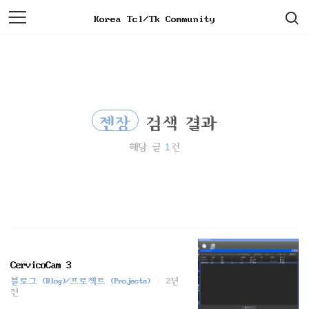
검
본
Korea Tcl/Tk Community
색
문
으
로
바
로
가
기
젠장
검색 결과
1
해당 글
건
CervicoCam 3
블로그 (Blog)/프로젝트 (Projects)
2년
전