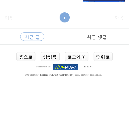
이전
1
다음
사
RECENTLY
이
최근 글
최근 댓글
드
바
최
홈으로
방명록
로그아웃
맨위로
근
글
Powered by
,
TISTORY
COPYRIGHT
KOREA TCL/TK COMMUNITY
, ALL RIGHT RESERVED.