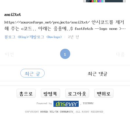
ansi2txt
https://sourceforge.net/projects/ansi2txt/ 안시코드를 제거
해 주는 c코드.. 아래는 응용예..$ fastfetch --logo none >
a.txt$ ansi2txt.exe -txt a.txt > b.txt$ cat b.txtMIN@DESKTO
블로그 (Blog)/개발로그 (Devlogs)
2년 전
P-RSH0QT3-------------------OS: Windows 10 (Pro) x86_64Hos
t: B560M AORUS PRO AX (-CF)Kernel: WIN32_NT 10.0.19045.4529
(22H2)Uptime: 4 days, 14 hours, 18 minsPackages: 1031 (pacm
이전
1
다음
an)Shell: bash 5.1.8Display (LG ULTRAWIDE): 2560x1080 @ 60H
z [Ext..
사
RECENTLY
이
최근 글
최근 댓글
드
바
최
홈으로
방명록
로그아웃
맨위로
근
글
Powered by
,
TISTORY
COPYRIGHT
KOREA TCL/TK COMMUNITY
, ALL RIGHT RESERVED.