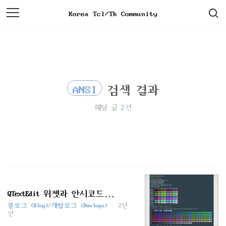
검
본
Korea Tcl/Tk Community
색
문
으
로
바
로
가
기
ANSI
검색 결과
2
해당 글
건
QTextEdit 위젯과 안시코드...
블로그 (Blog)/개발로그 (Devlogs)
2년
전