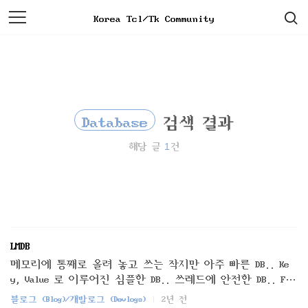
검
본
Korea Tcl/Tk Community
색
문
으
로
바
로
가
기
Database
검색 결과
1
해당 글
건
LMDB
메모리에 통째로 올려 놓고 쓰는 작지만 아주 빠른 DB.. Ke
y, Value 로 이루어진 심플한 DB.. 쓰레드에 안전한 DB.. Fet
ch 시에 추가적인 시간이 들지 않는 빠른 DB.. (이미 메모리
블로그 (Blog)/개발로그 (Devlogs)
2년 전