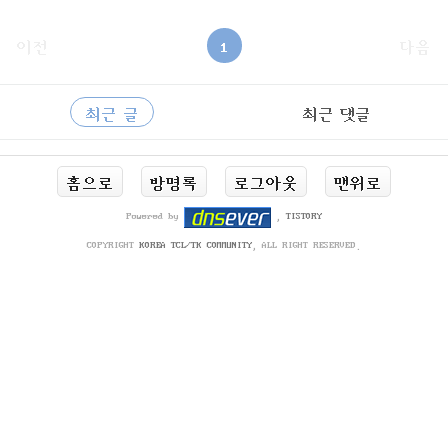
에 올려져있는 상태..) http://www.lmdb.tech/ http://www.lmd
b.tech/doc/index.html https://github.com/LMDB/lmdb 자작 어
플리케이션의 세션 저장용으로 쓰면 아주 좋을듯하다.. msys
이전
1
다음
2의 pacman 패키지로도 설치 가능..
사
RECENTLY
이
최근 글
최근 댓글
드
바
최
홈으로
방명록
로그아웃
맨위로
근
글
Powered by
,
TISTORY
COPYRIGHT
KOREA TCL/TK COMMUNITY
, ALL RIGHT RESERVED.