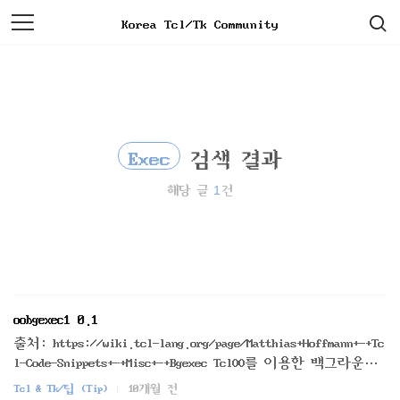
검
본
Korea Tcl/Tk Community
색
문
으
로
바
로
가
기
Exec
검색 결과
1
해당 글
건
oobgexec1 0.1
출처: https://wiki.tcl-lang.org/page/Matthias+Hoffmann+-+Tc
l-Code-Snippets+-+Misc+-+Bgexec TclOO를 이용한 백그라운드
실행중 stdout을 캡쳐하는 클래스입니다.package require Tcl
Tcl & Tk/팁 (Tip)
10개월 전