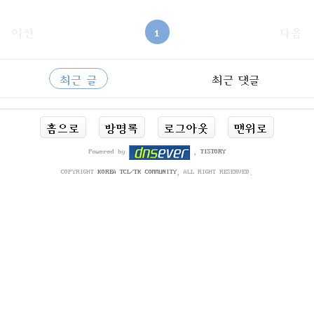
OOpackage require Tcl 8.5package provide oobgexec1 0.1oo::c
lass create bgExec { self variable objNr self method nextOb
jNr {} {incr objNr} self method activeObjects {} {info clas
이전
1
다음
s instances bgExec} self method activeObject..
사
RECENTLY
이
최근 글
최근 댓글
드
바
최
홈으로
방명록
로그아웃
맨위로
근
글
Powered by
,
TISTORY
COPYRIGHT
KOREA TCL/TK COMMUNITY
, ALL RIGHT RESERVED.