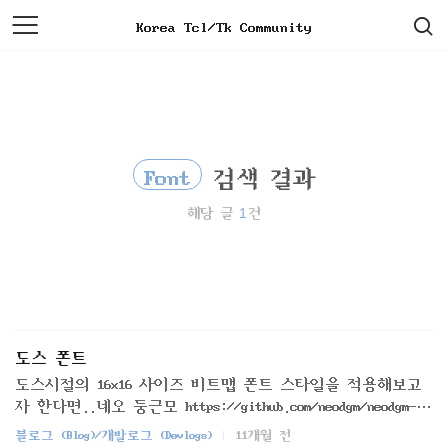
검
본
Korea Tcl/Tk Community
색
문
으
로
바
로
가
기
Font
검색 결과
1
해당 글
건
도스 폰트
도스시절의 16x16 사이즈 비트맵 폰트 스타일을 적용해보고
자 한다면..네오 둥근모 https://github.com/neodgm/neodgm-pr
o/releasesHBIOS-SYShttps://hbios.quiple.dev/http://noonnu.c
블로그 (Blog)/개발로그 (Devlogs)
11개월 전