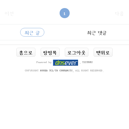
c/font_page/960도스 유명 폰트들https://github.com/hurss/fo
ntshttps://noonnu.cc/index?search=leedheo
이전
1
다음
사
RECENTLY
이
최근 글
최근 댓글
드
바
최
홈으로
방명록
로그아웃
맨위로
근
글
Powered by
,
TISTORY
COPYRIGHT
KOREA TCL/TK COMMUNITY
, ALL RIGHT RESERVED.