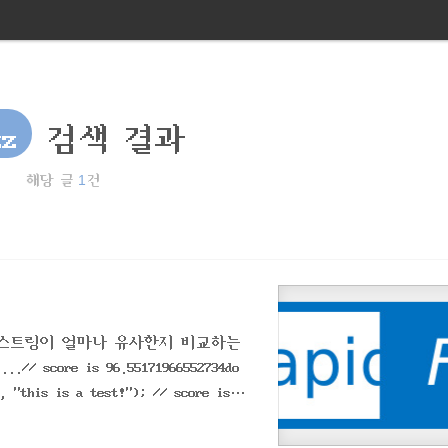
zz
검색 결과
1
해당 글
건
cpp 두 개의 스트링이 얼마나 유사한지 비교하는
core is 96.55171966552734do
s a test!"); // score is 1
s is a test", "this is a test!");
z::fuzz::ratio("fuzzy wuzzy was ..