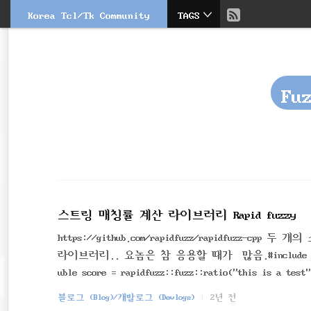
현
Korea Tcl/Tk Community
TAGS
본
문
검
재
으
색
로
바
위
로
Fu
가
치
기
::
스트링 매칭률 계산 라이브러리 Rapid fuzzy
https://github.com/rapidfuzz/rapidfuzz-
라이브러리.. 요놈은 참 응용할 때가 많음.#include ...// s
uble score = rapidfuzz::fuzz::ratio("this is a test", "this i
00double score = rapidfuzz::fuzz::partial_ratio("thi
블로그 (Blog)/개발로그 (Devlogs)
2년 전
// score is 90.90908813476562double score = rapidfuz