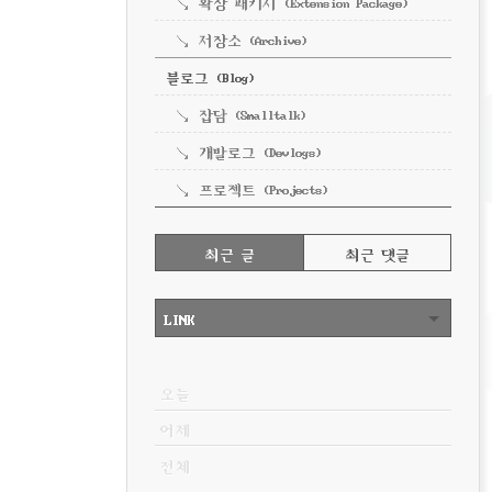
확장 패키지 (Extension Package)
저장소 (Archive)
블로그 (Blog)
잡담 (Smalltalk)
개발로그 (Devlogs)
프로젝트 (Projects)
RECENTLY
최근 글
최근 댓글
최
근
LINK
글
VISITOR
오늘
어제
전체