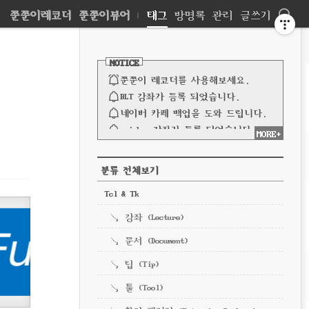
네
쭌쭌이레코더
쭌쭌이뷰어
|
태그
방명록
관리
글쓰기
비
사
이
NOTICE
드
게
바
쭌쭌이 레코더를 사용해보세요.
이
BLT 강좌가 등록 되었습니다.
네이버 카페 백업을 도와 드립니다.
션
spinbox 강좌가 등록 되었습니다.
MORE+
파이프 강좌가 등록되었습니다.
전체 보기
CATEGORY
분류 전체보기
Tcl & Tk
강좌 (Lecture)
문서 (Document)
팁 (Tip)
툴 (Tool)