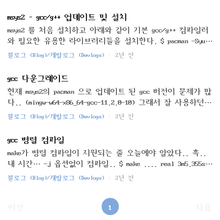
드 작성도하고..컴파일도 하여..도스 실행파일을 생성하고
해당 실행 파일이 생성된 폴더를...도스박스에서 마운트해놓
msys2 – gcc/g++ 업데이트 및 설치
고 실행하면 좋을 것임..아래의 링크에서.. https://github.c
msys2 를 처음 설치하고 아래와 같이 기본 gcc/g++ 컴파일러
om/andrewwutw/build-djgpp/releasesdjgpp-mingw-gcc494-standa
와 필요한 유용한 라이브러리들을 설치한다. $ pacman -Syu $
lone.zip을 받아서 대충 PATH를 잡아서 사용하면 됨.
pacman -S base-devel $ pacman -S gcc $ pacman -S developmen
블로그 (Blog)/개발로그 (Devlogs)
2년 전
t $ pacman -S compression $ pacman -S mingw-w64-i686-toolch
ain mingw-w64-x86_64-toolchain $ pacman -Sy git $ pacman -S
gcc 다운그레이드
y cmake 아래와 같이 설치된 컴파일러를 확인한다. $ pacman
현재 msys2의 pacman 으로 업데이트 된 gcc 버전이 문제가 많
-Ss gcc mingw32/mingw-w64-i686-gcc 9.1.0-3 (mingw-w64-i686-
다.. (mingw-w64-x86_64-gcc-11.2.0-10) 그래서 잘 사용하던
toolchain) GNU Compiler Collection (C,C++,Op..
바로 전 버전으로 다운그레이드 하고자 한다. 먼저 gcc 관련
블로그 (Blog)/개발로그 (Devlogs)
2년 전
패키지들을 전부 삭제한다.. $ pacman -Rcn mingw-w64-x86_64-
gcc checking dependencies... Packages (6) mingw-w64-x86_64-
gcc 병렬 컴파일
gcc-ada-11.2.0-10 mingw-w64-x86_64-gcc-fortran-11.2.0-10 mi
make가 병렬 컴파일이 지원되는 줄 오늘에야 알았다.. 흑..
ngw-w64-x86_64-gcc-objc-11.2.0-10 mingw-w64-x86_64-msmpi-1
내 시간… -j 옵션없이 컴파일.. $ make .... real 3m5.355s u
0.1.1-7 mingw-w64-x86_64-uasm-2.53.r668.8f8feb7-2 mi..
ser 0m0.980s sys 0m1.836s 프로세스 4개 부여하여 컴파일.. $
블로그 (Blog)/개발로그 (Devlogs)
2년 전
make -j4 .... real 1m0.297s user 0m0.979s sys 0m2.233s 프로
세스 8개 부여하여 컴파일.. $ make -j8 .... real 0m41.000s
user 0m1.010s sys 0m2.417s 프로세스 16개 부여하여 컴파일..
이전
1
다음
$ make -j16 .... real 0m36.750s user 0m1.131s sys 0m3.057s