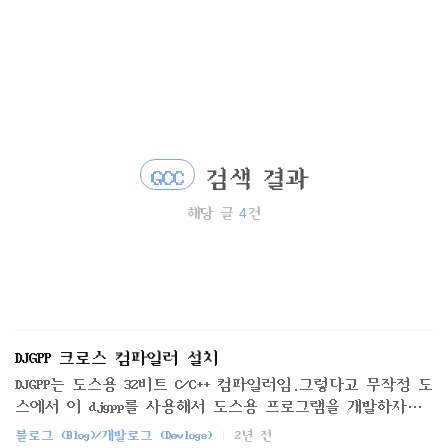
검
본
색
문
으
로
바
로
가
기
GCC
검색 결과
4
해당 글
건
DJGPP 크로스 컴파일러 설치
DJGPP는 도스용 32비트 C/C++ 컴파일러임.그렇다고 무작정 도
스에서 이 djgpp를 사용해서 도스용 프로그램을 개발하자
니..컴파일 속도가 암울하니..개발은 윈도우에서 vim으로 코
블로그 (Blog)/개발로그 (Devlogs)
2년 전