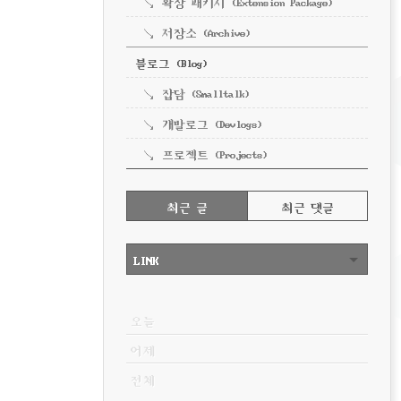
확장 패키지 (Extension Package)
저장소 (Archive)
블로그 (Blog)
잡담 (Smalltalk)
개발로그 (Devlogs)
프로젝트 (Projects)
RECENTLY
최근 글
최근 댓글
최
근
LINK
글
VISITOR
오늘
어제
전체