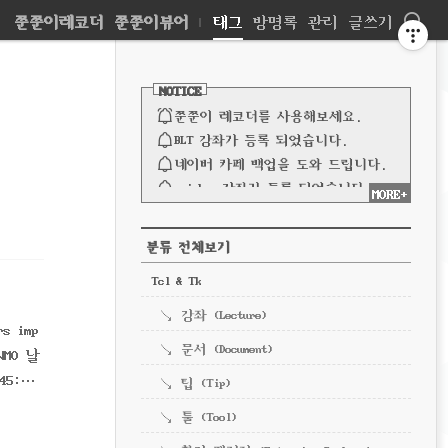
네
쭌쭌이레코더
쭌쭌이뷰어
|
태그
방명록
관리
글쓰기
비
사
이
NOTICE
드
게
바
쭌쭌이 레코더를 사용해보세요.
이
BLT 강좌가 등록 되었습니다.
네이버 카페 백업을 도와 드립니다.
션
spinbox 강좌가 등록 되었습니다.
MORE+
파이프 강좌가 등록되었습니다.
전체 보기
CATEGORY
분류 전체보기
Tcl & Tk
강좌 (Lecture)
rs imp
문서 (Document)
"WMO 날
45:
팁 (Tip)
툴 (Tool)