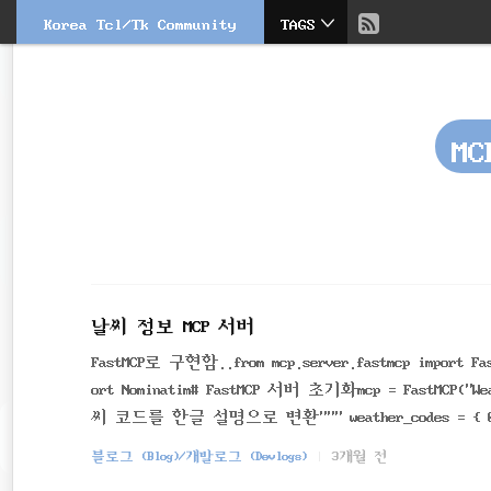
현
Korea Tcl/Tk Community
TAGS
본
문
검
재
으
색
로
바
위
로
MC
가
치
기
::
날씨 정보 MCP 서버
FastMCP로 구현함..from mcp.server.fastmcp import FastM
ort Nominatim# FastMCP 서버 초기화mcp = FastMCP("Weath
씨 코드를 한글 설명으로 변환""" weather_codes = { 
"안개", 48: "서리 안개", 51: ..
블로그 (Blog)/개발로그 (Devlogs)
3개월 전