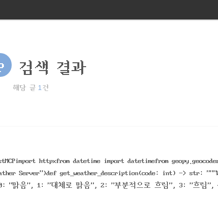
P
검색 결과
1
해당 글
건
CPimport httpxfrom datetime import datetimefrom geopy.geocode
er Server")def get_weather_description(code: int) -> str: ""
0: "맑음", 1: "대체로 맑음", 2: "부분적으로 흐림", 3: "흐림", 