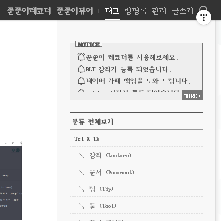
네
쭌쭌이레코더
쭌쭌이뷰어
|
태그
방명록
관리
글쓰기
비
사
이
NOTICE
드
게
바
쭌쭌이 레코더를 사용해보세요.
이
BLT 강좌가 등록 되었습니다.
네이버 카페 백업을 도와 드립니다.
션
spinbox 강좌가 등록 되었습니다.
MORE+
파이프 강좌가 등록되었습니다.
전체 보기
CATEGORY
분류 전체보기
Tcl & Tk
강좌 (Lecture)
문서 (Document)
팁 (Tip)
툴 (Tool)