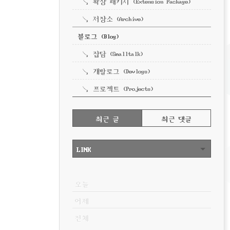
확장 패키지 (Extension Package)
저장소 (Archive)
블로그 (Blog)
잡담 (Smalltalk)
개발로그 (Devlogs)
프로젝트 (Projects)
RECENTLY
최근 글
최근 댓글
최
근
LINK
글
VISITOR
오늘
어제
전체