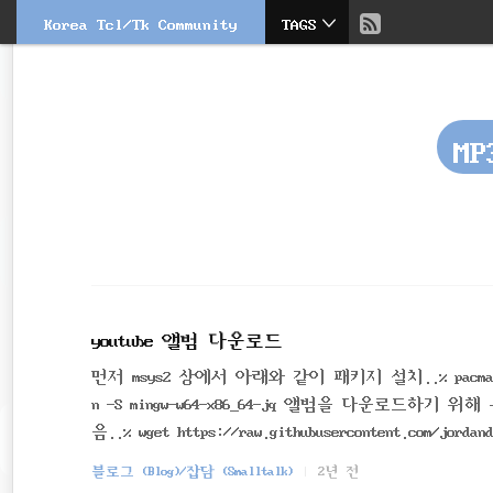
현
Korea Tcl/Tk Community
TAGS
본
문
검
재
으
색
로
바
위
로
MP
가
치
기
::
youtube 앨범 다운로드
먼저 msys2 상에서 아래와 같이 패키지 설치..% pacman -S m
n -S mingw-w64-x86_64-jq 앨범을 다운로드하
음..% wget https://raw.githubusercontent.com/jordand
n/yt-music-album-download.sh 다음 아래와 같이.. 앨범
블로그 (Blog)/잡담 (Smalltalk)
2년 전
wnload.sh https://www.youtube.com/@kmmyaaaaaaa