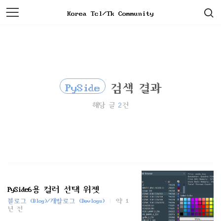
검
본
Korea Tcl/Tk Community
색
문
으
로
바
로
가
기
PySide
검색 결과
2
해당 글
건
PySide6용 컬러 선택 위젯
블로그 (Blog)/개발로그 (Devlogs)
약 1
년 전