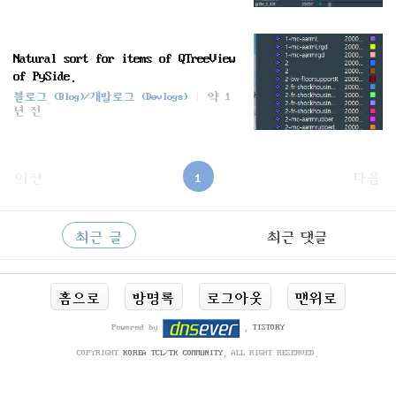
Natural sort for items of QTreeView
of PySide.
블로그 (Blog)/개발로그 (Devlogs)
약 1
년 전
이전
1
다음
사
RECENTLY
이
최근 글
최근 댓글
드
바
최
홈으로
방명록
로그아웃
맨위로
근
글
Powered by
,
TISTORY
COPYRIGHT
KOREA TCL/TK COMMUNITY
, ALL RIGHT RESERVED.