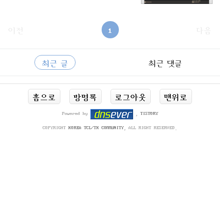
이전
1
다음
사
RECENTLY
이
최근 글
최근 댓글
드
바
최
홈으로
방명록
로그아웃
맨위로
근
글
Powered by
,
TISTORY
COPYRIGHT
KOREA TCL/TK COMMUNITY
, ALL RIGHT RESERVED.