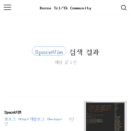
검
본
Korea Tcl/Tk Community
색
문
으
로
바
로
가
기
SpaceVim
검색 결과
1
해당 글
건
SpaceVIM
블로그 (Blog)/개발로그 (Devlogs)
2년
전