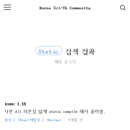
검
본
Korea Tcl/Tk Community
색
문
으
로
바
로
가
기
Static
검색 결과
1
해당 글
건
iconv 1.18
다른 dll 의존성 없게 static compile 해서 올려봄.
블로그 (Blog)/개발로그 (Devlogs)
9개월 전