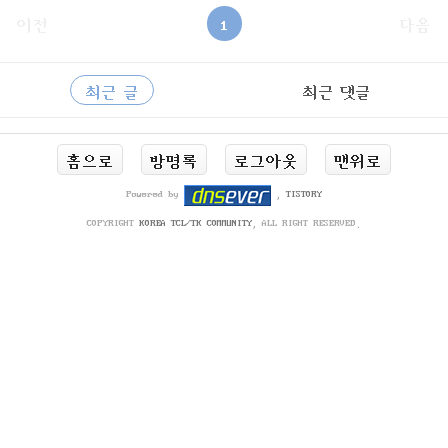
이전
1
다음
사
RECENTLY
이
최근 글
최근 댓글
드
바
최
홈으로
방명록
로그아웃
맨위로
근
글
Powered by
,
TISTORY
COPYRIGHT
KOREA TCL/TK COMMUNITY
, ALL RIGHT RESERVED.