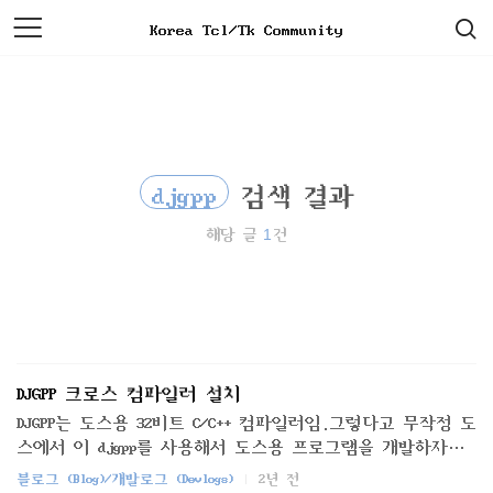
검
본
Korea Tcl/Tk Community
색
문
으
로
바
로
가
기
djgpp
검색 결과
1
해당 글
건
DJGPP 크로스 컴파일러 설치
DJGPP는 도스용 32비트 C/C++ 컴파일러임.그렇다고 무작정 도
스에서 이 djgpp를 사용해서 도스용 프로그램을 개발하자
니..컴파일 속도가 암울하니..개발은 윈도우에서 vim으로 코
블로그 (Blog)/개발로그 (Devlogs)
2년 전