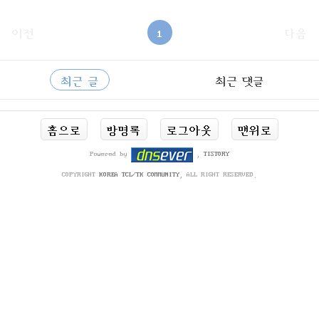
드 작성도하고..컴파일도 하여..도스 실행파일을 생성하고
해당 실행 파일이 생성된 폴더를...도스박스에서 마운트해놓
고 실행하면 좋을 것임..아래의 링크에서.. https://github.c
이전
1
다음
om/andrewwutw/build-djgpp/releasesdjgpp-mingw-gcc494-standa
lone.zip을 받아서 대충 PATH를 잡아서 사용하면 됨.
사
RECENTLY
이
최근 글
최근 댓글
드
바
최
홈으로
방명록
로그아웃
맨위로
근
글
Powered by
,
TISTORY
COPYRIGHT
KOREA TCL/TK COMMUNITY
, ALL RIGHT RESERVED.