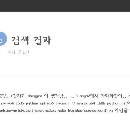
c
검색 결과
1
해당 글
건
램..(갑자기 doxygen 이 생각남.. -_-) msys2에서 아래와같이..
-i686-python-sphinx% pacman -S mingw-w64-i686-python-p
x-quickstart.exe% make% make htmldoc/source/conf.py 파일
.. % make html이제 확인해봄.. doc/build/html/index.html 파