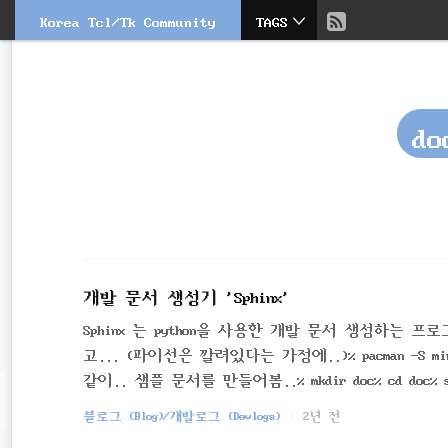
현
Korea Tcl/Tk Community
TAGS
본
문
검
재
으
색
로
바
위
로
do
가
치
기
::
개발 문서 생성기 'Sphinx'
Sphinx 는 python을 사용한 개발 문서 생성하는 프로그
고... (파이선은 깔려있다는 가정에..)% pacman -S mingw-w64
같이.. 샘플 문서를 만들어봄..% mkdir doc% cd doc% sphin
서.. 아래의 테마를 변경..html_theme = 'bizstyle'다시
블로그 (Blog)/개발로그 (Devlogs)
2년 전
우저로 열어봄.. 추가..