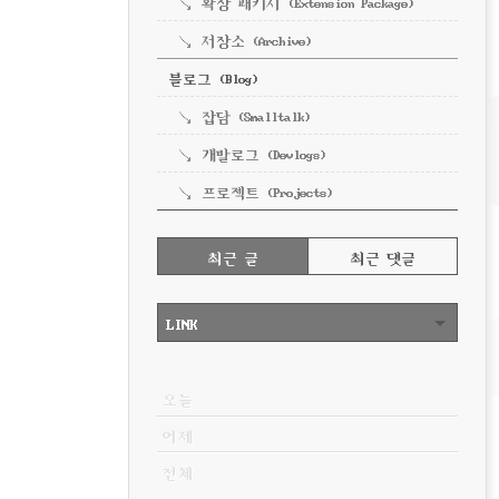
확장 패키지 (Extension Package)
저장소 (Archive)
블로그 (Blog)
잡담 (Smalltalk)
개발로그 (Devlogs)
프로젝트 (Projects)
RECENTLY
최근 글
최근 댓글
최
근
LINK
글
VISITOR
오늘
어제
전체