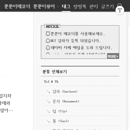
네
쭌쭌이레코더
쭌쭌이뷰어
|
태그
방명록
관리
글쓰기
비
사
이
NOTICE
드
게
바
쭌쭌이 레코더를 사용해보세요.
이
BLT 강좌가 등록 되었습니다.
네이버 카페 백업을 도와 드립니다.
션
spinbox 강좌가 등록 되었습니다.
MORE+
파이프 강좌가 등록되었습니다.
전체 보기
CATEGORY
분류 전체보기
Tcl & Tk
강좌 (Lecture)
 설치하
문서 (Document)
ip아래와
을 열어
팁 (Tip)
일을 부라
툴 (Tool)