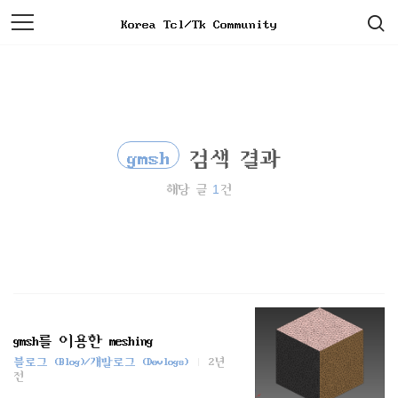
검
본
Korea Tcl/Tk Community
색
문
으
로
바
로
가
기
gmsh
검색 결과
1
해당 글
건
gmsh를 이용한 meshing
블로그 (Blog)/개발로그 (Devlogs)
2년
전