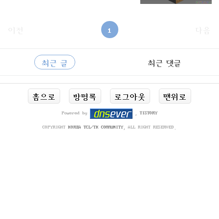
이전
1
다음
사
RECENTLY
이
최근 글
최근 댓글
드
바
최
홈으로
방명록
로그아웃
맨위로
근
글
Powered by
,
TISTORY
COPYRIGHT
KOREA TCL/TK COMMUNITY
, ALL RIGHT RESERVED.