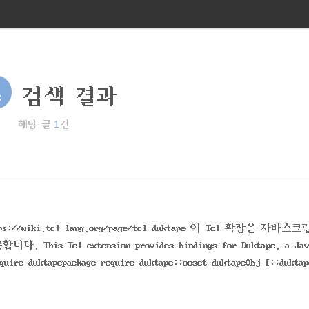
s
검색 결과
1
해당 글
건
https://wiki.tcl-lang.org/page/tcl-duktape 이 Tcl 확장은 자바
Tcl extension provides bindings for Duktape, a Java
quire duktapepackage require duktape::ooset duktapeObj [::duktap
} {b 0 number}} { ret..