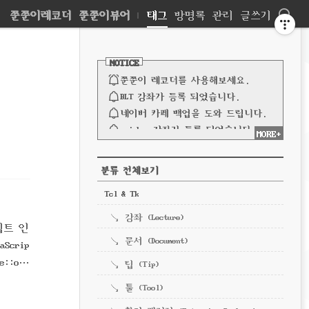
네
쭌쭌이레코더
쭌쭌이뷰어
|
태그
방명록
관리
글쓰기
비
사
이
NOTICE
드
게
바
쭌쭌이 레코더를 사용해보세요.
이
BLT 강좌가 등록 되었습니다.
네이버 카페 백업을 도와 드립니다.
션
spinbox 강좌가 등록 되었습니다.
MORE+
파이프 강좌가 등록되었습니다.
전체 보기
CATEGORY
분류 전체보기
Tcl & Tk
강좌 (Lecture)
스크립트 인
문서 (Document)
Scrip
e::o
팁 (Tip)
툴 (Tool)