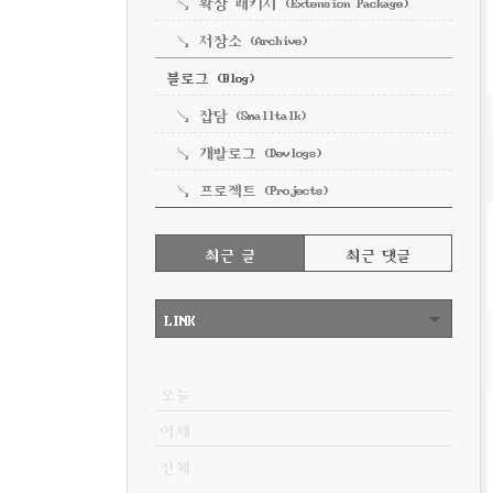
확장 패키지 (Extension Package)
저장소 (Archive)
블로그 (Blog)
잡담 (Smalltalk)
개발로그 (Devlogs)
프로젝트 (Projects)
RECENTLY
최근 글
최근 댓글
최
근
LINK
글
VISITOR
오늘
어제
전체