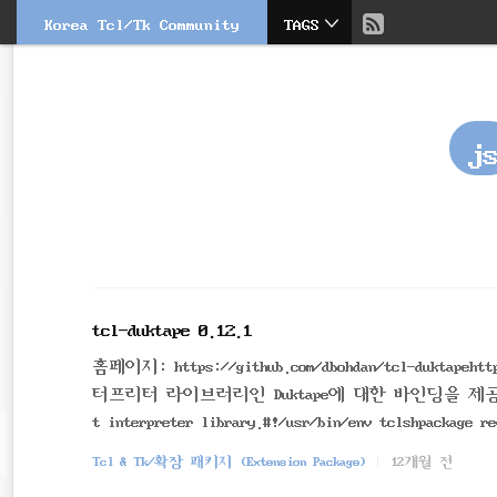
현
Korea Tcl/Tk Community
TAGS
본
문
검
재
으
색
로
바
위
로
j
가
치
기
::
tcl-duktape 0.12.1
홈페이지: https://github.com/dbohdan/tcl-duktape
터프리터 라이브러리인 Duktape에 대한 바인딩을 제공합니다. This 
t interpreter library.#!/usr/bin/env tclshpackage re
o::Duktape new]$duktapeObj jsproc ::add {{a 0 number
Tcl & Tk/확장 패키지 (Extension Package)
12개월 전