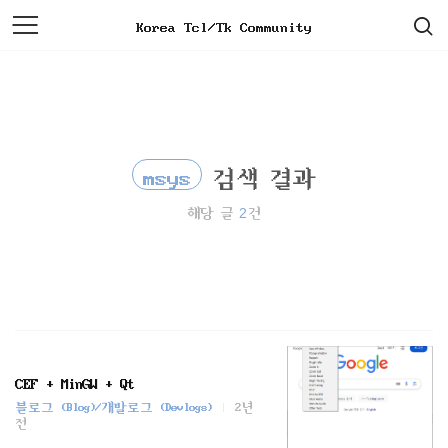
검
본
Korea Tcl/Tk Community
색
문
으
로
바
로
가
기
msys
검색 결과
2
해당 글
건
CEF + MinGW + Qt
블로그 (Blog)/개발로그 (Devlogs)
2년
전