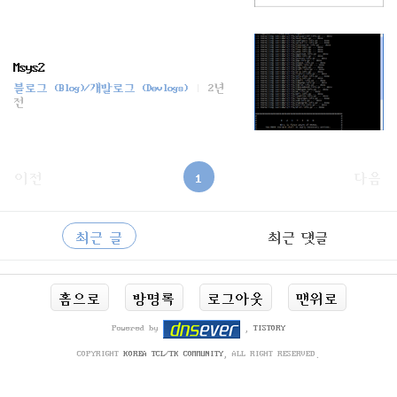
Msys2
블로그 (Blog)/개발로그 (Devlogs)
2년
전
이전
1
다음
사
RECENTLY
이
최근 글
최근 댓글
드
바
최
홈으로
방명록
로그아웃
맨위로
근
글
Powered by
,
TISTORY
COPYRIGHT
KOREA TCL/TK COMMUNITY
, ALL RIGHT RESERVED.