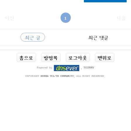
이전
1
다음
사
RECENTLY
이
최근 글
최근 댓글
드
바
최
홈으로
방명록
로그아웃
맨위로
근
글
Powered by
,
TISTORY
COPYRIGHT
KOREA TCL/TK COMMUNITY
, ALL RIGHT RESERVED.