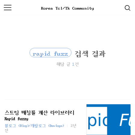
검
본
Korea Tcl/Tk Community
색
문
으
로
바
로
가
기
rapid fuzz
검색 결과
1
해당 글
건
스트링 매칭률 계산 라이브러리
Rapid fuzzy
블로그 (Blog)/개발로그 (Devlogs)
2년
전