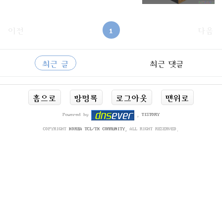
이전
1
다음
사
RECENTLY
이
최근 글
최근 댓글
드
바
최
홈으로
방명록
로그아웃
맨위로
근
글
Powered by
,
TISTORY
COPYRIGHT
KOREA TCL/TK COMMUNITY
, ALL RIGHT RESERVED.