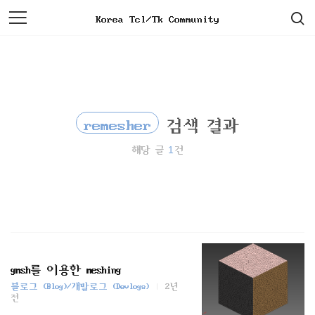
검
본
Korea Tcl/Tk Community
색
문
으
로
바
로
가
기
remesher
검색 결과
1
해당 글
건
gmsh를 이용한 meshing
블로그 (Blog)/개발로그 (Devlogs)
2년
전