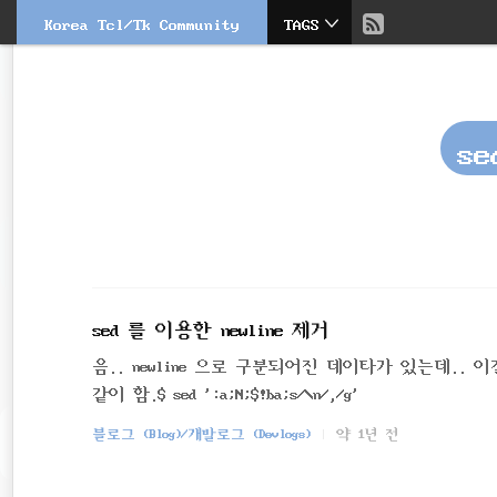
현
Korea Tcl/Tk Community
TAGS
본
문
검
재
으
색
로
바
위
로
se
가
치
기
::
sed 를 이용한 newline 제거
음.. newline 으로 구분되어진 데이타가 있는데.. 이걸
같이 함.$ sed ':a;N;$!ba;s/\n/,/g'
블로그 (Blog)/개발로그 (Devlogs)
약 1년 전