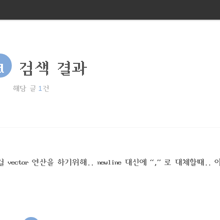
d
검색 결과
1
해당 글
건
 vector 연산을 하기위해.. newline 대신에 “,” 로 대체할때..