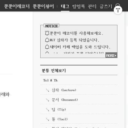
네
쭌쭌이레코더
쭌쭌이뷰어
|
태그
방명록
관리
글쓰기
비
사
이
NOTICE
드
게
바
쭌쭌이 레코더를 사용해보세요.
이
BLT 강좌가 등록 되었습니다.
네이버 카페 백업을 도와 드립니다.
션
spinbox 강좌가 등록 되었습니다.
MORE+
파이프 강좌가 등록되었습니다.
전체 보기
CATEGORY
분류 전체보기
Tcl & Tk
강좌 (Lecture)
 아래와
문서 (Document)
팁 (Tip)
툴 (Tool)