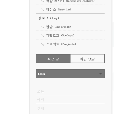
확장 패키지 (Extension Package)
저장소 (Archive)
블로그 (Blog)
잡담 (Smalltalk)
개발로그 (Devlogs)
프로젝트 (Projects)
RECENTLY
최근 글
최근 댓글
최
근
LINK
글
VISITOR
오늘
어제
전체