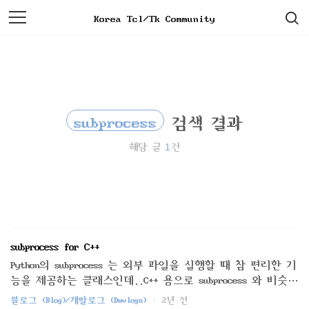
검
본
Korea Tcl/Tk Community
색
문
으
로
바
로
가
기
subprocess
검색 결과
1
해당 글
건
subprocess for C++
Python의 subprocess 는 외부 파일을 실행할 때 참 편리한 기
능을 제공하는 클래스인데..C++ 용으로 subprocess 와 비슷한
기능을 구현한 클래스가 있어서 테스트해보니.. 참 괜찮
블로그 (Blog)/개발로그 (Devlogs)
2년 전