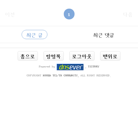
음.. https://github.com/benman64/subprocess#include ....int
RunProgram2(std::string programPath, std::vector args, st
d::string &output){ std::vector tokens; tokens.push_back(pr
이전
1
다음
ogramPath); for(std::string &s: args) { tokens.push_back
(s); } // 콘솔 화면을 감춤#ifdef __MINGW32__ AllocConsole
사
RECENTLY
(); S..
이
최근 글
최근 댓글
드
바
최
홈으로
방명록
로그아웃
맨위로
근
글
Powered by
,
TISTORY
COPYRIGHT
KOREA TCL/TK COMMUNITY
, ALL RIGHT RESERVED.