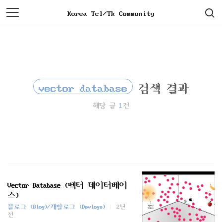
검
본
Korea Tcl/Tk Community
색
문
으
로
바
로
가
기
vector database
검색 결과
1
해당 글
건
Vector Database (벡터 데이터베이
스)
블로그 (Blog)/개발로그 (Devlogs)
2년
전