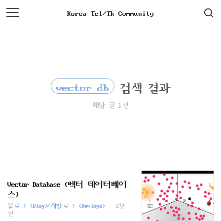
검
본
Korea Tcl/Tk Community
색
문
으
로
바
로
가
기
vector db
검색 결과
1
해당 글
건
Vector Database (벡터 데이터베이
스)
블로그 (Blog)/개발로그 (Devlogs)
2년
전