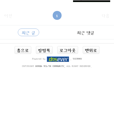
이전
1
다음
사
RECENTLY
이
최근 글
최근 댓글
드
바
최
홈으로
방명록
로그아웃
맨위로
근
글
Powered by
,
TISTORY
COPYRIGHT
KOREA TCL/TK COMMUNITY
, ALL RIGHT RESERVED.