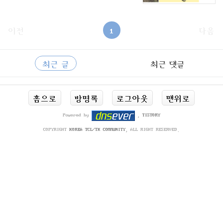
이전
1
다음
사
RECENTLY
이
최근 글
최근 댓글
드
바
최
홈으로
방명록
로그아웃
맨위로
근
글
Powered by
,
TISTORY
COPYRIGHT
KOREA TCL/TK COMMUNITY
, ALL RIGHT RESERVED.