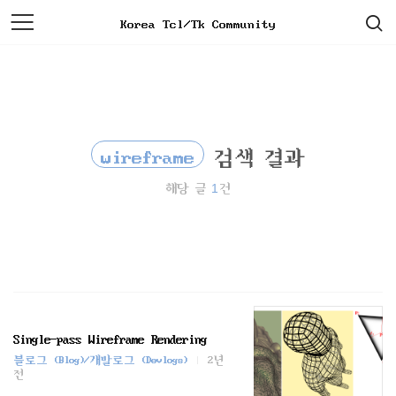
검
본
Korea Tcl/Tk Community
색
문
으
로
바
로
가
기
wireframe
검색 결과
1
해당 글
건
Single-pass Wireframe Rendering
블로그 (Blog)/개발로그 (Devlogs)
2년
전