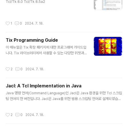
현되었지만 나머지 두 패키지는 모두 Tcl 8.6이 필요하다
Tcl/Tk 8.0 Tcl/Tk 8.5a2
는 점에 유의하세요.
작성시간
1
0
2024. 7. 18.
Tix Programming Guide
글 내용
이 매뉴얼은 Tix 확장 패키지에 대한 프로그래머 가이드입
니다. Tix 라이브러리에서 사용할 수 있는 다양한 위젯과
함수에 대한 단계별 튜토리얼을 안내합니다. 또한 Tix Intr
insics 객체 지향 프로그래밍 인터페이스를 사용하여 새
작성시간
2
0
2024. 7. 18.
위젯을 작성하는 방법도 다룹니다. 함께 제공되는 Tix 참
조 매뉴얼은 Tix 매뉴얼 페이지 모음입니다. 여기에는 Tix
위젯과 기능의 모든 옵션과 기타 세부 사항이 설명되어 있
Jacl: A Tcl Implementation in Java
습니다.
글 내용
Java 명령 언어(Command Language)인 Jacl은 Java 환경을 위한 Tcl 스크립
팅 언어의 한 버전입니다. Jacl은 Java를 위한 범용 스크립팅 언어로 설계되었습니
다. Jacl 인터프리터는 완전히 Java로 작성되었으며 모든 Java 가상 머신에서 실
행할 수 있습니다. Jacl은 웹 콘텐츠를 만들거나 Java 애플리케이션을 제어하는 데
작성시간
2
0
2024. 7. 18.
사용할 수 있습니다. 이 백서에서는 Java용 스크립팅 언어로서 Jacl의 필요성을 설
명하고 Java 및 Tcl 프로그래밍 커뮤니티에 대한 Jacl의 의미에 대해 논의합니
다. 그런 다음 Jacl을 사용하는 방법을 설명합니다. 또한 Jacl 인터프리터의 구현