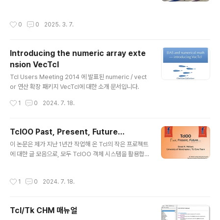
NaviServer 5.0 DisTcl - Distributed computing i
n Tcl via Redis Using tDOM to work with JSON d
작성시간
0
0
2025. 3. 7.
ata Tcl 9 - What about extensions and distributi
ons? Migrating of tDOM to Tcl 9 State and Futur
e of Tcl Visualizing the flow of a binary progra
Introducing the numeric array exte
m using Tcl Tcl/Tk in environmental science: A
nsion VecTcl
n example from the European GES4SEAS proje
글 내용
ct tko - ..
Tcl Users Meeting 2014 에 발표된 numeric / vect
or 연산 확장 패키지 VecTcl에 대한 소개 문서입니다.
작성시간
1
0
2024. 7. 18.
TclOO Past, Present, Future…
글 내용
이 논문은 제가 지난 1년간 작업해 온 Tcl의 작은 프로젝트
에 대한 글 모음으로, 모두 TclOO 객체 시스템을 활용합
니다. 첫 번째는 특정 유형의 웹 서비스를 위한 클라이언트
를 쉽게 작성할 수 있게 해주는 표준 http 패키지의 래퍼이
작성시간
1
0
2024. 7. 18.
고, 두 번째는 관계형 데이터베이스의 내용을 Tcl로 표현하
고 상호 작용하는 방법이며, 세 번째는 클래스와 그 내용에
추가 정보를 추가하는 메커니즘입니다. 여기서 설명하는
Tcl/Tk CHM 매뉴얼
첫 번째 패키지는 실제로 Tcl 8.5에서 사용할 수 있도록 구
글 내용