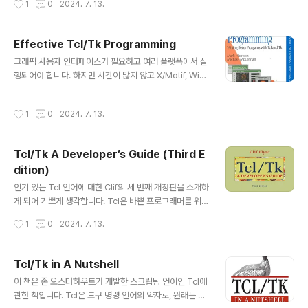
1
0
2024. 7. 13.
지만 반드시 전문가일 필요는 없습니다. 이 튜토리얼은 Tcl
매뉴얼 페이지의 모든 Tcl 명령에 대한 참조를 제공하는 T
cl 매뉴얼 페이지의 동반자 역할을 합니다. 이 튜토리얼은
Effective Tcl/Tk Programming
언어의 다양한 측면을 다루는 간단한 섹션으로 나뉘어 있
글 내용
그래픽 사용자 인터페이스가 필요하고 여러 플랫폼에서 실
습니다. 사용 중인 시스템에 따라 언제든지 사용 중인 명령
행되어야 합니다. 하지만 시간이 많지 않고 X/Motif, Win
에 대한 참조 문서에서 궁금한 명령어를 찾아볼 수 있습니
32 GUI, Mac GUI를 다룰 줄 모릅니다. 이 프로젝트는 불
다. 각 섹션에는 관련 예제가 함께 제공되어 해당 섹션에서
가능해 보이지만 Tcl/Tk를 사용하면 간단하고 재미있으며
다루는 자료를 어떻게 사용하는지 보여주는 관련 예제
작성시간
1
0
2024. 7. 13.
가능해집니다. Tcl 스크립팅 언어와 Tk 툴킷은 그래픽 사
가 함께 제공됩니다.
용자 인터페이스를 구축하기 위한 강력한 프로그래밍 환경
을 제공합니다. 두 줄의 코드로 간단한 버튼을 만들고, 20
Tcl/Tk A Developer’s Guide (Third E
0줄의 코드로 데스크톱 계산기를 만들고, 수천 줄의 코드
dition)
로 산업용 그룹웨어 캘린더와 마인더를 만들 수 있습니다.
글 내용
애플리케이션은 모든 주요 UNIX, Windows 95/NT, M
인기 있는 Tcl 언어에 대한 Clif의 세 번째 개정판을 소개하
acintosh에서 실행됩니다. 웹 페이지에 프로그램을 삽입
게 되어 기쁘게 생각합니다. Tcl은 바쁜 프로그래머를 위한
하여 온라인에서 사용할 수 있도록 할 수도 있습니다. 이 실
스위스 군용 칼처럼 다양한 환경에서 다양한 용도로 사용
작성시간
1
0
2024. 7. 13.
용..
되기 때문에 항상 손이 쉽게 닿는 곳에 두고 사용할 수 있습
니다. Clif의 책은 읽는 즐거움과 유용한 참고 자료가 될것
입니다. Clif는 Tcl에 대한 폭넓은 지식을 제공할 뿐만 아니
Tcl/Tk in A Nutshell
라 세부 사항도 잘 알고 있습니다. 각 장은 기본부터 시작하
글 내용
이 책은 존 오스터하우트가 개발한 스크립팅 언어인 Tcl에
여 재미있는 내용으로 구성됩니다. 각 장의 마지막에는 Cli
관한 책입니다. Tcl은 도구 명령 언어의 약자로, 원래는 C
f가 알려주는 교훈을 복습하는 데 도움이 되는 자가 진단 질