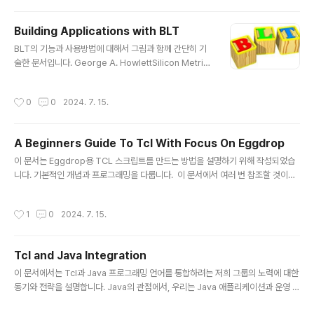
다. 조지 A. 휴렛의 BLT 는 위와 같은 기능이 많이 포함되어 있지만 여전히 일부 기
능이 누락되어 있고 설치 및 사용이 쉽지 않은 hiertable 위젯이 포함되어 있습니다.
Building Applications with BLT
또한 Patzschke + Rasp Software AG의 확장 패키지인 rtl_mlistbox 위젯과
글 내용
M..
BLT의 기능과 사용방법에 대해서 그림과 함께 간단히 기
술한 문서입니다. George A. HowlettSilicon Metrics
CorporationAustin, Texas
작성시간
0
0
2024. 7. 15.
A Beginners Guide To Tcl With Focus On Eggdrop
글 내용
이 문서는 Eggdrop용 TCL 스크립트를 만드는 방법을 설명하기 위해 작성되었습
니다. 기본적인 개념과 프로그래밍을 다룹니다. 이 문서에서 여러 번 참조할 것이므
로 tcl-commands.doc 사본을 준비해 두는 것이 좋습니다. TCL을 배우는 데 도
움이 되길 바라며 행운을 빕니다.
작성시간
1
0
2024. 7. 15.
Tcl and Java Integration
글 내용
이 문서에서는 Tcl과 Java 프로그래밍 언어를 통합하려는 저희 그룹의 노력에 대한
동기와 전략을 설명합니다. Java의 관점에서, 우리는 Java 애플리케이션과 운영 환
경을 위한 강력한 스크립팅 솔루션을 만들고자 합니다. Tcl의 관점에서는 플랫폼 간