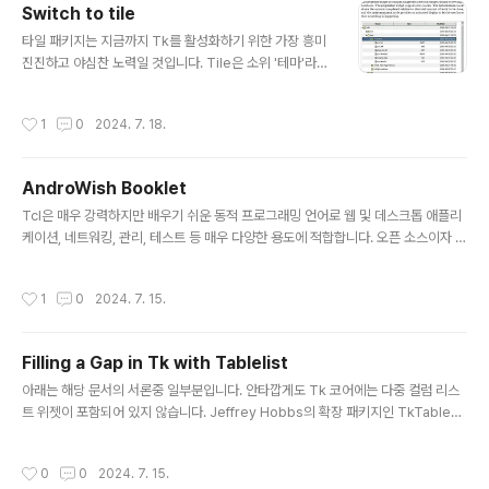
Switch to tile
과 Java에서 Tcl 확장을 작성하는 방법에 대해서도 설명합니다.
글 내용
타일 패키지는 지금까지 Tk를 활성화하기 위한 가장 흥미
진진하고 야심찬 노력일 것입니다. Tile은 소위 '테마'라고
불리는 새로운 기능을 추가하여 Tcl/Tk 애플리케이션의
룩앤필을 변경할 수 있게 해줍니다. 특히 타일은 Window
작성시간
1
0
2024. 7. 18.
s와 Mac OSX에서 네이티브 위젯을 제공합니다. 또한 패
키지는 몇 가지 추가 위젯을 제공합니다. 이 백서에서는 버
전 0.6.2의 타일에 대한 개요를 제공하고 Tcl/Tk 개발자
AndroWish Booklet
가 타일을 사용하는 첫 번째 단계를 안내합니다..
글 내용
Tcl은 매우 강력하지만 배우기 쉬운 동적 프로그래밍 언어로 웹 및 데스크톱 애플리
케이션, 네트워킹, 관리, 테스트 등 매우 다양한 용도에 적합합니다. 오픈 소스이자 비
즈니스 친화적인 Tcl은 성숙하면서도 진화하는 언어로, 진정한 크로스 플랫폼이며
쉽게 배포할 수 있고 확장성이 뛰어납니다. Tk는 데스크톱 애플리케이션 개발을 기
작성시간
1
0
2024. 7. 15.
존 접근 방식보다 한 차원 높은 수준으로 끌어올리는 그래픽 사용자 인터페이스 툴킷
입니다. Tk는 Tcl뿐만 아니라 다른 많은 동적 언어의 표준 GUI로, Windows, Ma
c OS X, Linux 등에서 변경 없이 실행되는 풍부한 네이티브 애플리케이션을 생성할
Filling a Gap in Tk with Tablelist
수 있습니다. AndroWish를 사용하면 Android 플랫폼에서 데스크톱 Tcl 및 Tk
글 내용
프로그램을 거의 변경하지 않..
아래는 해당 문서의 서론중 일부분입니다. 안타깝게도 Tk 코어에는 다중 컬럼 리스
트 위젯이 포함되어 있지 않습니다. Jeffrey Hobbs의 확장 패키지인 TkTable의
잘 알려진 테이블 위젯은 리스트 박스 보다는 스프레드시트처럼 동작하며 몇 가지 조
건을 충족하지 못합니다. Bryan Oakley의 mclistbox는 일반 리스트 박스 위젯을
작성시간
0
0
2024. 7. 15.
기반으로 하므로 이미지뿐만 아니라 오른쪽 정렬 또는 가운데 열을 지원하지 못합니