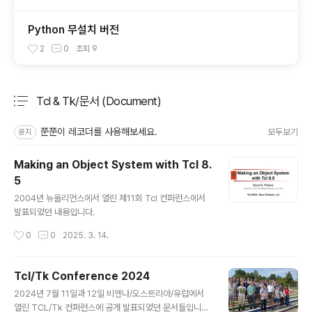
Python 무설치 버전
2
0
조회
9
Tcl & Tk/문서 (Document)
분류 전체보기
주요 글 목록
쭌쭌이 레코더를 사용해보세요.
모두보기
공지
Making an Object System with Tcl 8.
5
글 내용
2004년 뉴올리언스에서 열린 제11회 Tcl 컨퍼런스에서
발표되었던 내용입니다.
작성시간
0
0
2025. 3. 14.
Tcl/Tk Conference 2024
글 내용
2024년 7월 11일과 12일 비엔나/오스트리아/유럽에서
열린 TCL/Tk 컨퍼런스에 공개 발표되었던 문서들입니다.