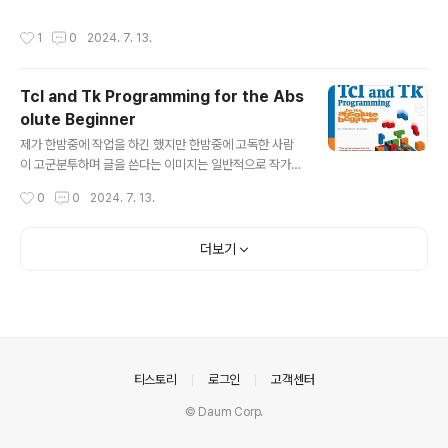
언어로 작성된 애플리케이션에 내장할 수 있는 간단한 스
문도 있습니다. Clif의 책을 Tcl 입문서로 사용하든, 종합적
크립팅 언어 인터프리터로 설계되었습니다. Tk 그래픽 툴
인 참고 자료로 사용하든, 여러분의 Tcl 툴킷에 꼭 필요한
작성시간
1
0
2024. 7. 13.
킷과 그래픽, 관계형 데이터베이스, 객체 지향 프로그래밍
자료가 될 것입니다. 마샬 T. 로즈 도버 비치..
등의 기능을 지원하는 다양한 언어 확장이 추가되면서 Tcl
은 그 자체로 애플리케이션 개발에 널리 사용되는 프로그
Tcl and Tk Programming for the Abs
래밍 언어가 되었습니다. 무료로 제공되는 Tcl 언어 인터프
olute Beginner
리터는 대부분의 유닉스 호환 시스템, Microsoft Windo
글 내용
ws 및 Apple Macintosh를 비롯한 많은 컴퓨터 플랫폼
제가 한밤중에 작업을 하긴 했지만 한밤중에 고독한 사람
에서 실행됩니다. Tcl/Tk IN A NUTSHELL은 Tcl, Tk
이 고군분투하며 글을 쓴다는 이미지는 일반적으로 작가들
및 기타 여러 인기 있는 Tcl 언어 확장의 기본 명..
이 만들어낸 허구입니다. 책을 쓰는 것은 팀의 노력이 필요
작성시간
0
0
2024. 7. 13.
했습니다. 제 에이전트인 마르타 저스탁은 제가 일정이 늦
어질 때 책이 나올 수 있도록 도와주었고, 제 몫의 원고를
대신 가져다주었습니다. 언제나 그렇듯이 마르타, 당신은
더보기
최고예요. 재미없었던 부분은 빼고 다시 해보도록 하죠. 편
집팀은 최고였어요. 특히 미치 쿤츠에게 고마워요. 일정을
연장해 달라는 제 요청을 흔쾌히 수락해 준 미치 쿤츠, 수많
은 오타와 문법적 오류를 제거해 준 카피 에디터 마르타 저
스탁, 제 글을 쓰는 습관을 이해하고 지적해 준 탁월한 교정
자 멜바 호퍼, 알고리즘의 미묘한 차이와 명백한 실수를 지
의안내
티스토리
로그인
고객센터
적해 준 기술 에디터 릭 레이놀..
© Daum Corp.