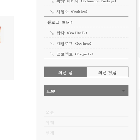
확장 패키지 (Extension Package)
저장소 (Archive)
블로그 (Blog)
잡담 (Smalltalk)
개발로그 (Devlogs)
프로젝트 (Projects)
RECENTLY
최근 글
최근 댓글
최
근
LINK
글
VISITOR
오늘
어제
전체