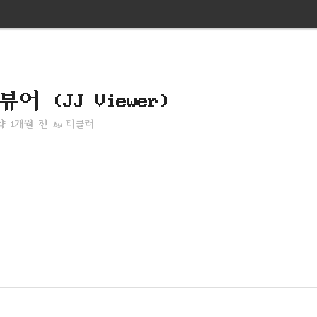
어 (JJ Viewer)
약 1개월 전
티클러
by