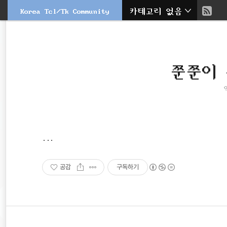
현
Korea Tcl/Tk Community
카테고리 없음
본
문
검
재
으
색
로
바
위
로
쭌쭌이 뷰
가
치
기
::
...
공감
구독하기