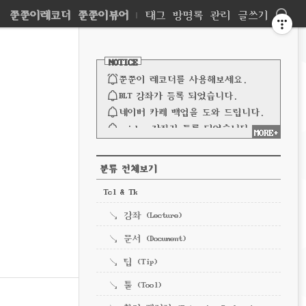
네
쭌쭌이레코더
쭌쭌이뷰어
|
태그
방명록
관리
글쓰기
비
사
이
NOTICE
드
게
바
쭌쭌이 레코더를 사용해보세요.
이
BLT 강좌가 등록 되었습니다.
네이버 카페 백업을 도와 드립니다.
션
spinbox 강좌가 등록 되었습니다.
MORE+
파이프 강좌가 등록되었습니다.
전체 보기
CATEGORY
분류 전체보기
Tcl & Tk
강좌 (Lecture)
문서 (Document)
팁 (Tip)
툴 (Tool)