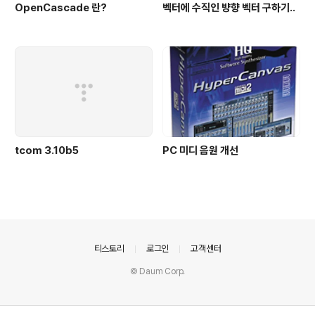
OpenCascade 란?
벡터에 수직인 뱡향 벡터 구하기..
tcom 3.10b5
PC 미디 음원 개선
의안내
티스토리
로그인
고객센터
© Daum Corp.