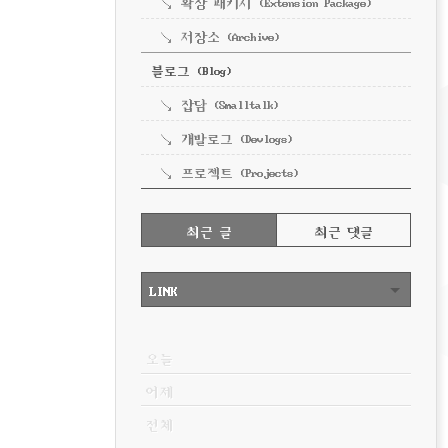
확장 패키지 (Extension Package)
저장소 (Archive)
블로그 (Blog)
잡담 (Smalltalk)
개발로그 (Devlogs)
프로젝트 (Projects)
RECENTLY
최근 글
최근 댓글
최
근
LINK
글
VISITOR
오늘
어제
전체