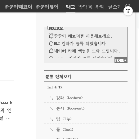
네
쭌쭌이레코더
쭌쭌이뷰어
|
태그
방명록
관리
글쓰기
비
사
이
NOTICE
드
게
바
쭌쭌이 레코더를 사용해보세요.
이
BLT 강좌가 등록 되었습니다.
네이버 카페 백업을 도와 드립니다.
션
spinbox 강좌가 등록 되었습니다.
MORE+
파이프 강좌가 등록되었습니다.
전체 보기
CATEGORY
분류 전체보기
Tcl & Tk
강좌 (Lecture)
ww.k
문서 (Document)
속과 인
를 가
팁 (Tip)
ite에
툴 (Tool)