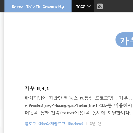
현
Korea Tcl/Tk Community
TAGS
본
문
검
재
으
색
로
바
위
로
가
가
치
기
::
가우 0.4.1
황치덕님이 개발한 리눅스 PC통신 프로그램.. 가우.. 당
r.freebsd.org/~hwang/gau/index.html 
터넷을 통한 접속(telnet이용)을 동시에 지원합니다.
진 chatting 창을 제공합니다. - X의 selection(
블로그 (Blog)/개발로그 (Devlogs)
2년 전
따라 메뉴가 바뀝니다. - capture모드와 화면 저장기능 -