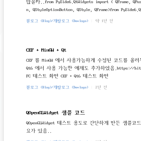
않을까..from PySide6.QtWidgets import ( QFrame, QPush
n, QStyleOptionButton, QStyle, QFrame)from PySide6.Q
n, QPaintEvent, QMouseEvent, QCursor, QPixmap)from P
블로그 (Blog)/개발로그 (Devlogs)
약 1년 전
t, QPointF, Qt, Signal, Slot, QStringListModel, QPoi
CEF + MinGW + Qt
CEF 를 MinGW 에서 사용가능하게 수정된 코드를 올
Qt6 에서 사용 가능한 예제도 추가하였음.https://bitbucket
FC 테스트 화면 CEF + Qt6 테스트 화면
블로그 (Blog)/개발로그 (Devlogs)
2년 전
QOpenGLWidget 샘플 코드
QOpenGLWidget 테스트 용도로 간단하게 만든 샘
요가 있음..