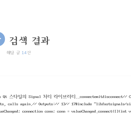
T
검색 결과
14
해당 글
건
nals Qt 스타일의 Signal 처리 라이브러리..connectemitdisconnect// C
ts, calls again.// Outputs:// 13// 17#include "libfastsignals/si
ueChanged; connection conn; conn = valueChanged.connect([](int v