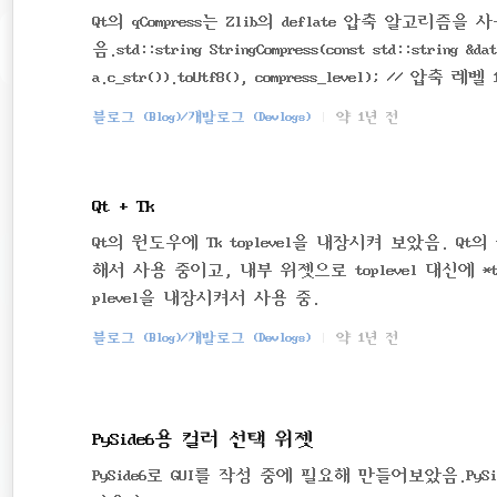
Qt의 qCompress는 Zlib의 deflate 압축 알
음.std::string StringCompress(const std::string &dat
a.c_str()).toUtf8(), compress_level); // 압축 레벨 1
tring();}std::string StringDecompress(const std::str
블로그 (Blog)/개발로그 (Devlogs)
약 1년 전
Qt + Tk
Qt의 윈도우에 Tk toplevel을 내장시켜 보았음. Qt의
해서 사용 중이고, 내부 위젯으로 toplevel 대신에 *t
plevel을 내장시켜서 사용 중.
블로그 (Blog)/개발로그 (Devlogs)
약 1년 전
PySide6용 컬러 선택 위젯
PySide6로 GUI를 작성 중에 필요해 만들어보았음.PyS