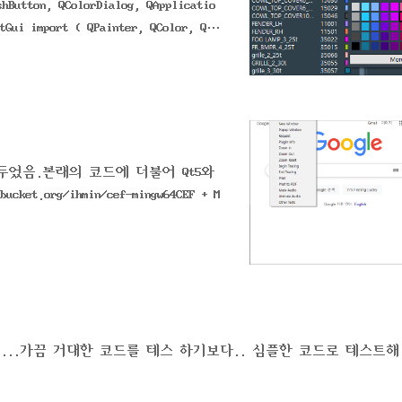
Button, QColorDialog, QApplicatio
tGui import ( QPainter, QColor, QPe
ySide6.QtCore import ( QRectF, QRec
nt, Qt)COLORSIZE = 20RO..
려두었음.본래의 코드에 더불어 Qt5와
.org/ihmin/cef-mingw64CEF + M
플코드...가끔 거대한 코드를 테스 하기보다.. 심플한 코드로 테스트해