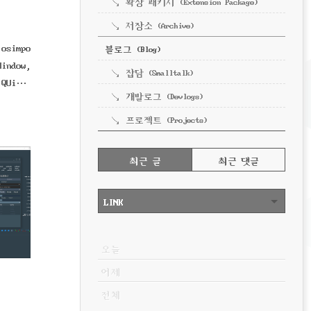
확장 패키지 (Extension Package)
저장소 (Archive)
simpo
블로그 (Blog)
indow,
잡담 (Smalltalk)
UiLoa
개발로그 (Devlogs)
프로젝트 (Projects)
RECENTLY
최근 글
최근 댓글
최
근
LINK
글
VISITOR
오늘
어제
전체