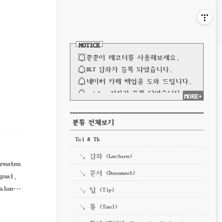
비
게
사
이
이
NOTICE
드
바
쭌쭌이 레코더를 사용해보세요.
션
BLT 강좌가 등록 되었습니다.
네이버 카페 백업을 도와 드립니다.
spinbox 강좌가 등록 되었습니다.
MORE+
파이프 강좌가 등록되었습니다.
전체 보기
CATEGORY
분류 전체보기
Tcl & Tk
강좌 (Lecture)
reates
문서 (Document)
gnal.
alue)
팁 (Tip)
툴 (Tool)