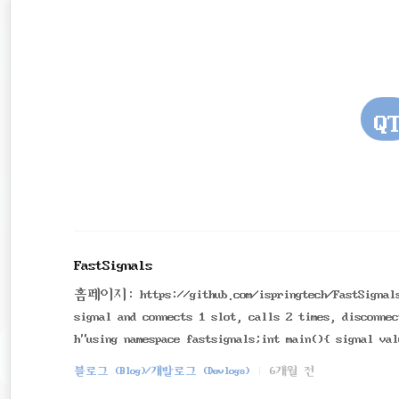
재
본
문
검
위
으
색
로
치
바
로
::
Q
가
기
FastSignals
홈페이지: https://github.com/ispringtech/FastSig
signal and connects 1 slot, calls 2 times, disconnec
h"using namespace fastsignals;int main(){ signal val
{ cout
블로그 (Blog)/개발로그 (Devlogs)
6개월 전