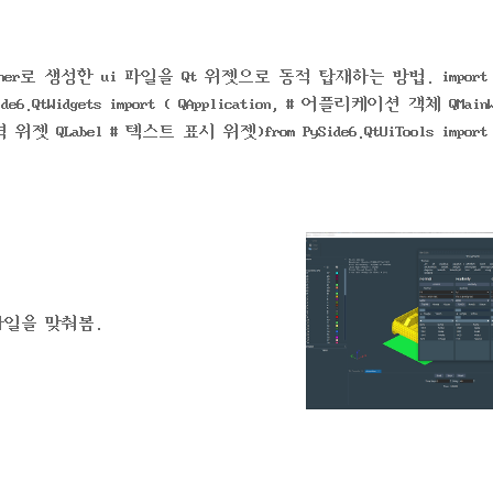
 Designer로 생성한 ui 파일을 Qt 위젯으로 동적 탑재하는 방법. import o
e6.QtWidgets import ( QApplication, # 어플리케이션 객체 QMainW
QLabel # 텍스트 표시 위젯)from PySide6.QtUiTools import Q
Core import QFil..
타일을 맞춰봄.