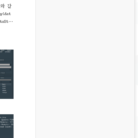
래와 같
g(dat
toStdS