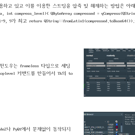
고리즘을 사용하고 있고 이를 이용한 스트링을 압축 및 해제하는 방법은 아
a, int compress_level){ QByteArray compressed = qCompress(QStrin
~9, 9가 최고 return QString::fromLatin1(compressed.toBase64()).
ing &data){ QString compressedBase..
 윈도우는 frameless 타입으로 세팅
oplevel 커맨드를 만들어서 Tk의 to
ide2나 PyQt에서 문제없이 동작되지