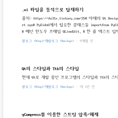
.ui 파일을 동적으로 탑재하기
출처: https://ds31x.tistory.com/250 아래의 Qt
rt sys# PySide6에서 필요한 클래스들 importfrom PySid
# 메인 윈도우 프레임 QLineEdit, # 한 줄 텍스트 입력 위젯 
der # .ui 파일을 런타임에 로드하는 도구from PySide6.Qt
블로그 (Blog)/개발로그 (Devlogs)
9개월 전
Qt의 스타일과 Ttk의 스타일
현재 Qt로 개발 중인 프로그램의 스타일과 Ttk의 스
블로그 (Blog)/개발로그 (Devlogs)
약 1년 전
qCompress를 이용한 스트링 압축/해제