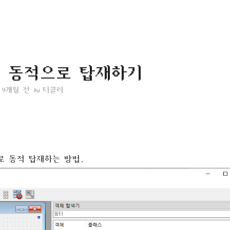
재
위
치
::
일을 동적으로 탑재하기
9개월 전
티클러
by
젯으로 동적 탑재하는 방법.