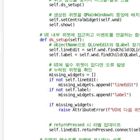
        self.ds_setup()

# 생성된 위젯을 QMainWindow의 중앙에 배치
        self.setCentralWidget(self.wnd)

        self.show()

# UI 내부 위젯에 접근하고 이벤트를 연결하는 함
def
ds_setup
(
self
):
# objectName으로 QLineEdit와 QLabel 찾
        self.lineEdit = self.wnd.findChild(QLi
        self.label = self.wnd.findChild(QLabel
# UI에 필수 위젯이 없다면 오류 발생
# 누락된 위젯들 확인
        missing_widgets = []

if
not
 self.lineEdit:

            missing_widgets.append(
"lineEdit"
)

if
not
 self.label:

            missing_widgets.append(
"label"
)

if
 missing_widgets:

raise
 AttributeError(
f"UI에 다음 
# returnPressed 시 라벨 업데이트
        self.lineEdit.returnPressed.connect(sel
# 입력된 텍스트를 라벨에 표시하는 슬롯