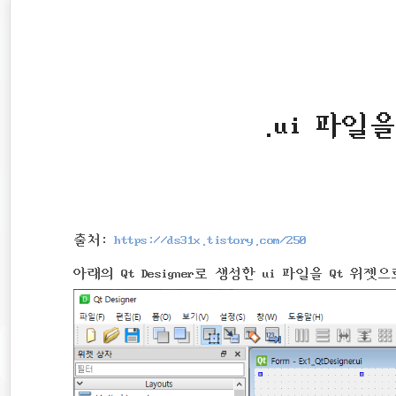
본
문
검
으
색
로
바
로
.ui 파
가
기
출처:
https://ds31x.tistory.com/250
아래의 Qt Designer로 생성한 ui 파일을 Qt 위