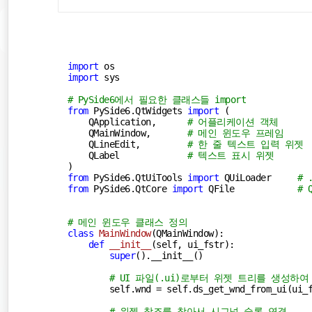
import
import
 sys

# PySide6에서 필요한 클래스들 import
from
 PySide6.QtWidgets 
import
 (

    QApplication,      
# 어플리케이션 객체
    QMainWindow,       
# 메인 윈도우 프레임
    QLineEdit,         
# 한 줄 텍스트 입력 위젯
    QLabel             
# 텍스트 표시 위젯
from
 PySide6.QtUiTools 
import
 QUiLoader     
#
from
 PySide6.QtCore 
import
 QFile            
#
# 메인 윈도우 클래스 정의
class
MainWindow
(
QMainWindow
):
def
__init__
(
self, ui_fstr
):
super
().__init__()

# UI 파일(.ui)로부터 위젯 트리를 생성하
        self.wnd = self.ds_get_wnd_from_ui(ui_f
# 위젯 참조를 찾아서 시그널-슬롯 연결