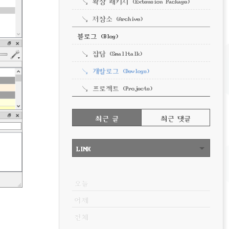
확장 패키지 (Extension Package)
저장소 (Archive)
블로그 (Blog)
잡담 (Smalltalk)
개발로그 (Devlogs)
프로젝트 (Projects)
RECENTLY
최근 글
최근 댓글
최
근
LINK
글
VISITOR
오늘
어제
전체