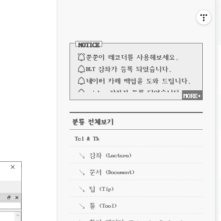
비
게
사
이
이
NOTICE
드
바
쭌쭌이 레코더를 사용해보세요.
션
BLT 강좌가 등록 되었습니다.
네이버 카페 백업을 도와 드립니다.
spinbox 강좌가 등록 되었습니다.
MORE+
파이프 강좌가 등록되었습니다.
전체 보기
CATEGORY
분류 전체보기
Tcl & Tk
강좌 (Lecture)
문서 (Document)
팁 (Tip)
툴 (Tool)