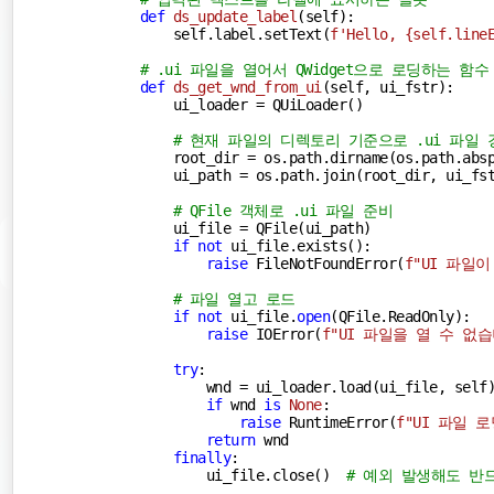
def
ds_update_label
(
self
):
        self.label.setText(
f'Hello, 
{self.line
# .ui 파일을 열어서 QWidget으로 로딩하는 함수
def
ds_get_wnd_from_ui
(
self, ui_fstr
):
        ui_loader = QUiLoader()

# 현재 파일의 디렉토리 기준으로 .ui 파일 
        root_dir = os.path.dirname(os.path.absp
        ui_path = os.path.join(root_dir, ui_fst
# QFile 객체로 .ui 파일 준비
        ui_file = QFile(ui_path)

if
not
 ui_file.exists():

raise
 FileNotFoundError(
f"UI 파일
# 파일 열고 로드
if
not
 ui_file.
open
(QFile.ReadOnly):

raise
 IOError(
f"UI 파일을 열 수 없습
try
:

            wnd = ui_loader.load(ui_file, self
if
 wnd 
is
None
:

raise
 RuntimeError(
f"UI 파일 
return
 wnd

finally
:

            ui_file.close()  
# 예외 발생해도 반