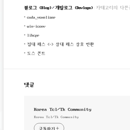
블로그 (Blog)
개발로그 (Devlogs)
카테고리의 다른
(0)
cuda_voxelizer
(0)
win-iconv
(0)
libcpr
(0)
절대 패스 <-> 상대 패스 상호 변환
(0)
도스 폰트
댓글
Korea Tcl/Tk Community
Korea Tcl/Tk Community
구독하기