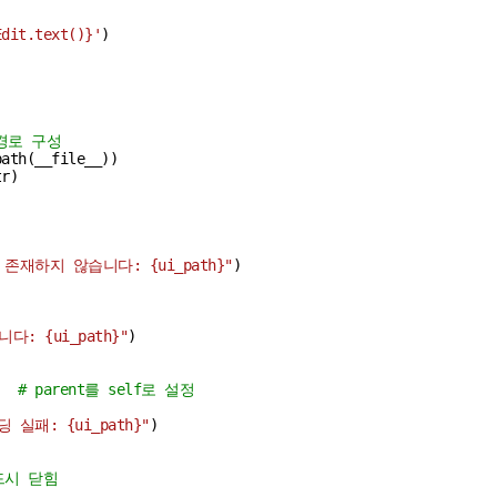
Edit.text()}
'
)

경로 구성
ath(__file__))

r)

이 존재하지 않습니다: 
{ui_path}
"
)

니다: 
{ui_path}
"
)

)  
# parent를 self로 설정
로딩 실패: 
{ui_path}
"
)

드시 닫힘