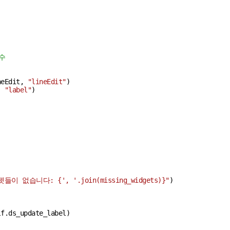
수
기
neEdit, 
"lineEdit"
)

, 
"label"
)

위젯들이 없습니다: 
{
', '
.join(missing_widgets)}
"
)

f.ds_update_label)
