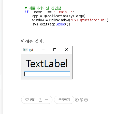
# 애플리케이션 진입점
if
 __name__ == 
'__main__'
:

    app = QApplication(sys.argv)              
    window = MainWindow(
'Ex1_QtDesigner.ui'
)  
    sys.exit(app.
exec
())                      
아래는 결과.
공감
구독하기