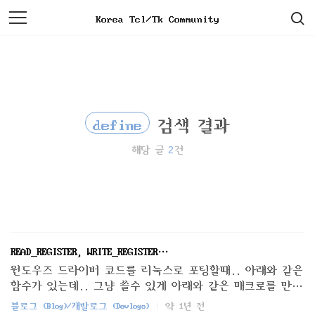
검
본
Korea Tcl/Tk Community
색
문
으
로
바
로
가
기
define
검색 결과
2
해당 글
건
READ_REGISTER, WRITE_REGISTER…
윈도우즈 드라이버 코드를 리눅스로 포팅할때.. 아래와 같은
함수가 있는데.. 그냥 쓸수 있게 아래와 같은 매크로를 만들
어보았음. #define READ_REGISTER_UCHAR(Register) (*(volatile
블로그 (Blog)/개발로그 (Devlogs)
약 1년 전