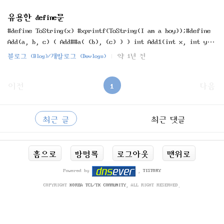
unsigned char *)(Register))#define READ_REGISTER_USHORT(Reg
ister) (*(volatile unsigned short *)(Register))#define READ
유용한 define문
_REGISTER_ULONG(Register) (*(volatile unsigned long *)(Regi
#define ToString(x) #xprintf(ToString(I am a boy));#define
ster))#define WRITE_REGISTER_UCHAR(Register, Value) (*(vola
Add(a, b, c) ( Add##a( (b), (c) ) ) int Add1(int x, int y)
tile unsigned..
{return x+y;}int Add2(int x, int y) {return x+y;}int Add3(i
블로그 (Blog)/개발로그 (Devlogs)
약 1년 전
nt x, int y) {return x+y;} Add(1, 4, 6) // Add1에 4,6대입Ad
d(2, 4, 6) // Add2에 4,6대입Add(3, 4, 6) // Add3에 4,6대입
이전
1
다음
사
RECENTLY
이
최근 글
최근 댓글
드
바
최
홈으로
방명록
로그아웃
맨위로
근
글
Powered by
,
TISTORY
COPYRIGHT
KOREA TCL/TK COMMUNITY
, ALL RIGHT RESERVED.