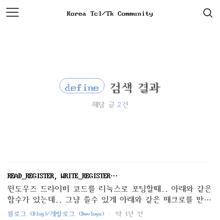
검
본
Korea Tcl/Tk Community
색
문
으
로
바
로
가
기
define
검색 결과
2
해당 글
건
READ_REGISTER, WRITE_REGISTER…
윈도우즈 드라이버 코드를 리눅스로 포팅할때.. 아래와 같은
함수가 있는데.. 그냥 쓸수 있게 아래와 같은 매크로를 만들
어보았음. #define READ_REGISTER_UCHAR(Register) (*(volatile
블로그 (Blog)/개발로그 (Devlogs)
약 1년 전