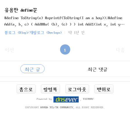
unsigned char *)(Register))#define READ_REGISTER_USHORT(Reg
ister) (*(volatile unsigned short *)(Register))#define READ
유용한 define문
_REGISTER_ULONG(Register) (*(volatile unsigned long *)(Regi
#define ToString(x) #xprintf(ToString(I am a boy));#define
ster))#define WRITE_REGISTER_UCHAR(Register, Value) (*(vola
Add(a, b, c) ( Add##a( (b), (c) ) ) int Add1(int x, int y)
tile unsigned..
{return x+y;}int Add2(int x, int y) {return x+y;}int Add3(i
블로그 (Blog)/개발로그 (Devlogs)
약 1년 전
nt x, int y) {return x+y;} Add(1, 4, 6) // Add1에 4,6대입Ad
d(2, 4, 6) // Add2에 4,6대입Add(3, 4, 6) // Add3에 4,6대입
이전
1
다음
사
RECENTLY
이
최근 글
최근 댓글
드
바
최
홈으로
방명록
로그아웃
맨위로
근
글
Powered by
,
TISTORY
COPYRIGHT
KOREA TCL/TK COMMUNITY
, ALL RIGHT RESERVED.