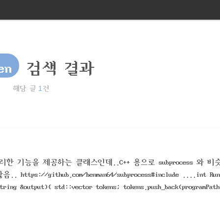
en
검색 결과
1
해당 글
건
 편리한 기능을 제공하는 클래스인데..C++ 용으로 subprocess 와 비
github.com/benman64/subprocess#include ....int RunP
tring &output){ std::vector tokens; tokens.push_back(programPath
push_back(s); } // 콘솔 화면을 감춤#ifdef __MINGW32__ AllocConsole(); S..