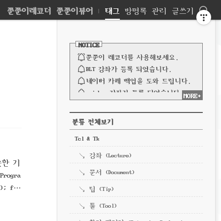
네
쭌쭌이레코더
쭌쭌이뷰어
|
태그
방명록
관리
글쓰기
비
사
이
NOTICE
드
게
바
쭌쭌이 레코더를 사용해보세요.
이
BLT 강좌가 등록 되었습니다.
네이버 카페 백업을 도와 드립니다.
션
spinbox 강좌가 등록 되었습니다.
MORE+
파이프 강좌가 등록되었습니다.
전체 보기
CATEGORY
분류 전체보기
Tcl & Tk
강좌 (Lecture)
슷한 기
문서 (Document)
rogra
); for
팁 (Tip)
툴 (Tool)