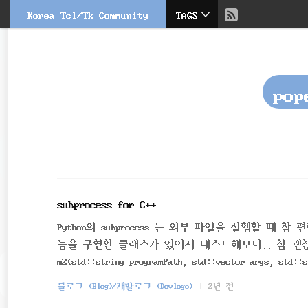
현
Korea Tcl/Tk Community
TAGS
본
문
검
재
으
색
로
바
위
로
pop
가
치
기
::
subprocess for C++
Python의 subprocess 는 외부 파일을 실행할 때 참
능을 구현한 클래스가 있어서 테스트해보니.. 참 괜찮음.. https://
m2(std::string programPath, std::vector args, std::s
(std::string &s: args) { tokens.
블로그 (Blog)/개발로그 (Devlogs)
2년 전