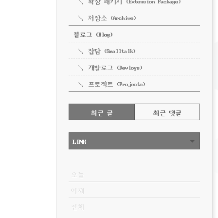
확장 패키지 (Extension Package)
저장소 (Archive)
블로그 (Blog)
잡담 (Smalltalk)
개발로그 (Devlogs)
프로젝트 (Projects)
RECENTLY
최근 글
최근 댓글
최
근
LINK
글
VISITOR
오늘
어제
전체