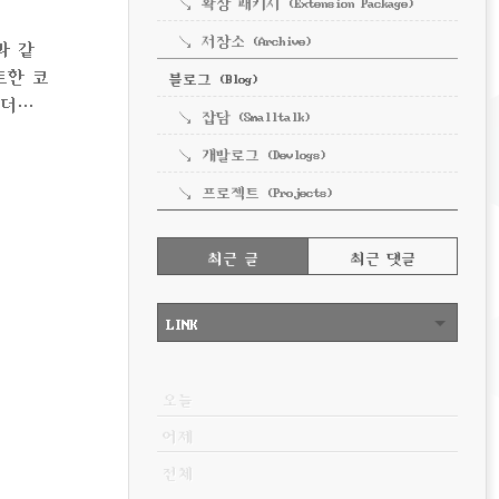
확장 패키지 (Extension Package)
저장소 (Archive)
과 같
트한 코
블로그 (Blog)
랜더링
잡담 (Smalltalk)
depth
개발로그 (Devlogs)
프로젝트 (Projects)
RECENTLY
최근 글
최근 댓글
최
근
LINK
글
VISITOR
오늘
어제
전체