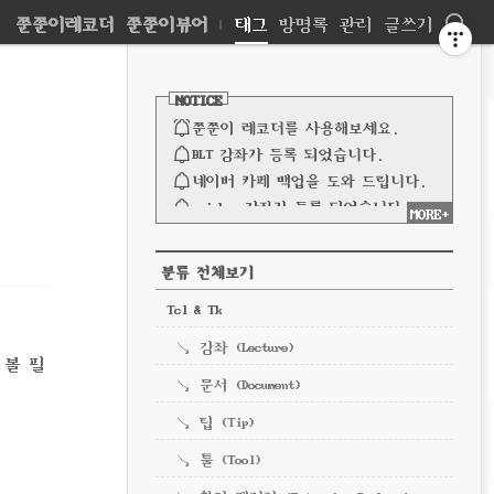
네
쭌쭌이레코더
쭌쭌이뷰어
|
태그
방명록
관리
글쓰기
비
사
이
NOTICE
드
게
바
쭌쭌이 레코더를 사용해보세요.
이
BLT 강좌가 등록 되었습니다.
네이버 카페 백업을 도와 드립니다.
션
spinbox 강좌가 등록 되었습니다.
MORE+
파이프 강좌가 등록되었습니다.
전체 보기
CATEGORY
분류 전체보기
Tcl & Tk
강좌 (Lecture)
 볼 필
문서 (Document)
팁 (Tip)
툴 (Tool)