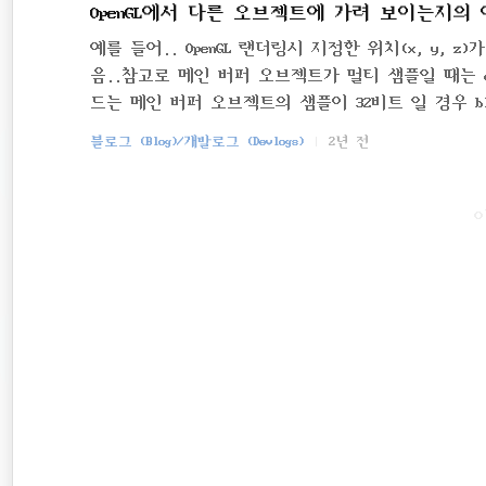
OpenGL에서 다른 오브젝트에 가려 보이는지의 
예를 들어.. OpenGL 랜더링시 지정한 위치(x, y,
음..참고로 메인 버퍼 오브젝트가 멀티 샘플일 때는 d
드는 메인 버퍼 오브젝트의 샘플이 32비트 일 경우 blit
퍼포먼스를 떨어트리므로 주의해서 사용할 것..QOpenGLFramebuffe
블로그 (Blog)/개발로그 (Devlogs)
2년 전
Buffer) delete m_depthBuffer; QOpenGLFramebufferObje