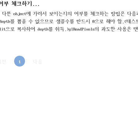
여부 체크하기...
 z)가 다른 object에 가려서 보이는지의 여부를 체크하는 방법은 다음
epth를 뽑을 수 없으므로 샘플수를 반드시 0으로 해야 함.(테스
으로 복사하여 depth를 취득.)glReadPixels의 과도한 사용은 
rObject* m_depthBuffer = nullptr;...resizeGL(){ if(m_
ctFormat format; form..
이전
1
다음