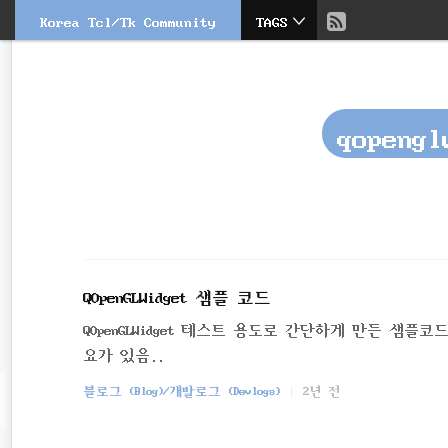
현
Korea Tcl/Tk Community
TAGS
본
문
검
재
으
색
로
바
위
로
qopengl
가
치
기
::
QOpenGLWidget 샘플 코드
QOpenGLWidget 테스트 용도로 간단하게 만든 샘
요가 있음..
블로그 (Blog)/개발로그 (Devlogs)
2년 전