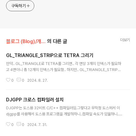
구독하기
더보기
블로그 (Blog)/개발로그 (Devlogs)
의 다른 글
GL_TRIANGLE_STRIP으로 TETRA 그리기
글 내용
만약.. GL_TRIANGLE로 TETRA를 그리면.. 각 면당 3개의 인덱스가 필요하
고 4면이니 총 12개의 인덱스가 필요함.. 하지만.. GL_TRIANGLE_STRIP으
로 그리게 되면.. 총 6개의 인덱스로 그릴 수 있어 성능면에서 이득임. const G
0
0
2024. 8. 27.
Lfloat tetrahedron[4][3] = { { 1.0, 1.0, 1.0 }, /* index 0 */ { -1.0, -1.0,
1.0 }, /* index 1 */ { -1.0, 1.0, -1.0 }, /* index 2 */ { 1.0, -1.0, -1.0 } }; /*
index 3 */ /* Color information for each vertex */ const GLfl..
DJGPP 크로스 컴파일러 설치
글 내용
DJGPP는 도스용 32비트 C/C++ 컴파일러임.그렇다고 무작정 도스에서 이
djgpp를 사용해서 도스용 프로그램을 개발하자니..컴파일 속도가 암울하니..개
발은 윈도우에서 vim으로 코드 작성도하고..컴파일도 하여..도스 실행파일을 생
0
0
2024. 7. 31.
성하고 해당 실행 파일이 생성된 폴더를...도스박스에서 마운트해놓고 실행하면
좋을 것임..아래의 링크에서.. https://github.com/andrewwutw/build-dj