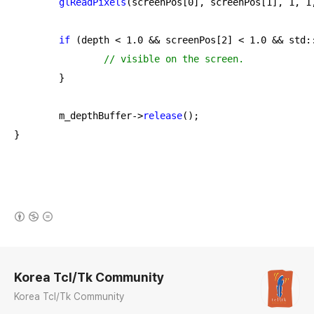
glReadPixels
(screenPos[
0
], screenPos[
1
], 
1
, 
1
if
 (depth < 
1.0
 && screenPos[
2
] < 
1.0
 && std:
// visible on the screen.
	}

	m_depthBuffer->
release
();

}
(새창열림)
로그 정보
Korea Tcl/Tk Community
Korea Tcl/Tk Community