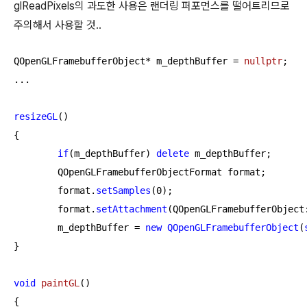
glReadPixels의 과도한 사용은 랜더링 퍼포먼스를 떨어트리므로
주의해서 사용할 것..
QOpenGLFramebufferObject* m_depthBuffer = 
nullptr
;

...

resizeGL
()

{

if
(m_depthBuffer) 
delete
 m_depthBuffer;

	QOpenGLFramebufferObjectFormat format;

	format.
setSamples
(
0
);

	format.
setAttachment
(QOpenGLFramebufferObject:
	m_depthBuffer = 
new
QOpenGLFramebufferObject
(
}

void
paintGL
()
{
