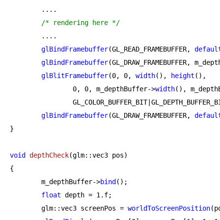
	....

/* rendering here */
	....

glBindFramebuffer
(GL_READ_FRAMEBUFFER, 
defaul
glBindFramebuffer
(GL_DRAW_FRAMEBUFFER, m_dept
glBlitFramebuffer
(
0
, 
0
, 
width
(), 
height
(), 

0
, 
0
, m_depthBuffer->
width
(), m_depth
		GL_COLOR_BUFFER_BIT|GL_DEPTH_BUFFER_BIT, GL_NEAREST);

glBindFramebuffer
(GL_DRAW_FRAMEBUFFER, 
defaul
}

void
depthCheck
(glm::vec3 pos)
{

	m_depthBuffer->
bind
(); 

float
 depth = 
1.f
;

	glm::vec3 screenPos = 
worldToScreenPosition
(p