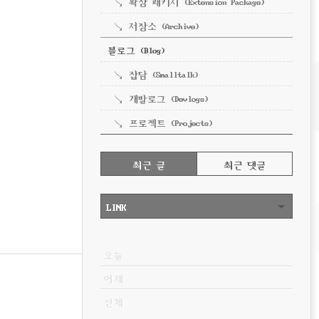
확장 패키지 (Extension Package)
저장소 (Archive)
블로그 (Blog)
잡담 (Smalltalk)
개발로그 (Devlogs)
프로젝트 (Projects)
RECENTLY
최근 글
최근 댓글
최
근
LINK
글
VISITOR
오늘
어제
전체