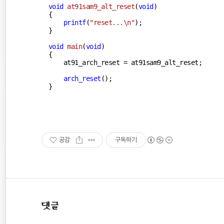
void
at91sam9_alt_reset
(
void
)
{

printf
(
"reset...\n"
);

}

void
main
(
void
)
{

    at91_arch_reset = at91sam9_alt_reset;

arch_reset
();

}
공감
구독하기
댓글