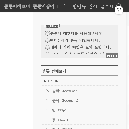
네
쭌쭌이레코더
쭌쭌이뷰어
|
태그
방명록
관리
글쓰기
비
사
이
NOTICE
드
게
바
쭌쭌이 레코더를 사용해보세요.
이
BLT 강좌가 등록 되었습니다.
네이버 카페 백업을 도와 드립니다.
션
spinbox 강좌가 등록 되었습니다.
MORE+
파이프 강좌가 등록되었습니다.
전체 보기
CATEGORY
분류 전체보기
Tcl & Tk
강좌 (Lecture)
문서 (Document)
팁 (Tip)
툴 (Tool)