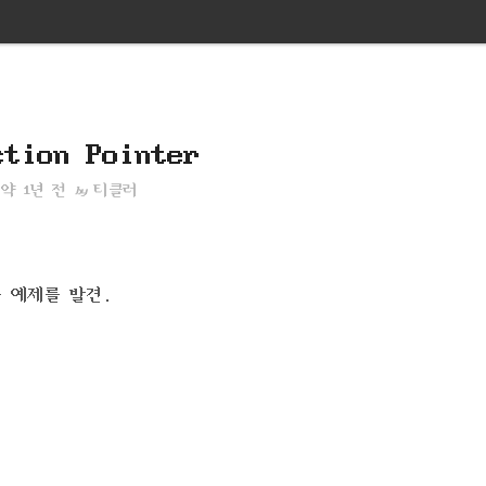
ction Pointer
약 1년 전
티클러
by
찮은 예제를 발견.