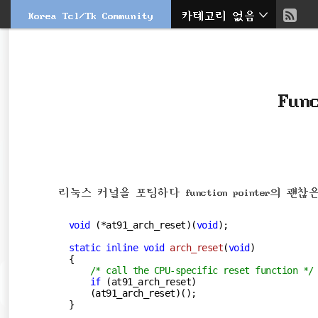
현
Korea Tcl/Tk Community
카테고리 없음
본
문
검
재
으
색
로
바
위
로
Fun
가
치
기
::
리눅스 커널을 포팅하다 function pointer의 괜
void
 (*at91_arch_reset)(
void
);

static
inline
void
arch_reset
(
void
)
{

/* call the CPU-specific reset function */
if
 (at91_arch_reset)

    (at91_arch_reset)();

}
