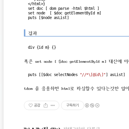
</html>}

set doc [ dom parse -html $html ]

set node  [ $doc getElementById m]

puts [$node asList]
결과
div {id m} {}
혹은 set node [ $doc getElementById m] 
puts [[$doc selectNodes 
"//*\[@id\]"
] asList]
tdom 을 응용하면 html로 파싱할수 있다는것만 
공감
구독하기
Tcl & Tk
팁 (Tip)
카테고리의 다른글