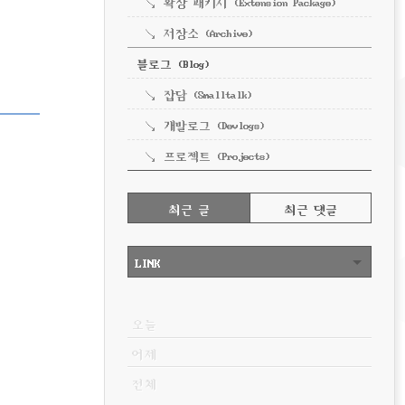
확장 패키지 (Extension Package)
저장소 (Archive)
블로그 (Blog)
잡담 (Smalltalk)
개발로그 (Devlogs)
프로젝트 (Projects)
RECENTLY
최근 글
최근 댓글
최
근
LINK
글
VISITOR
오늘
어제
전체