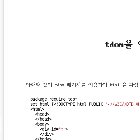
재
본
문
검
위
으
색
로
치
바
로
::
tdom을
가
기
아래와 같이 tdom 패키지를 이용하여 html 을 파
package require tdom

set html {<!DOCTYPE html PUBLIC 
"-//W3C//DTD X
<html>

  <head>

  </head>

  <body>

    <div id=
"m"
>

    </div>

  </body>
