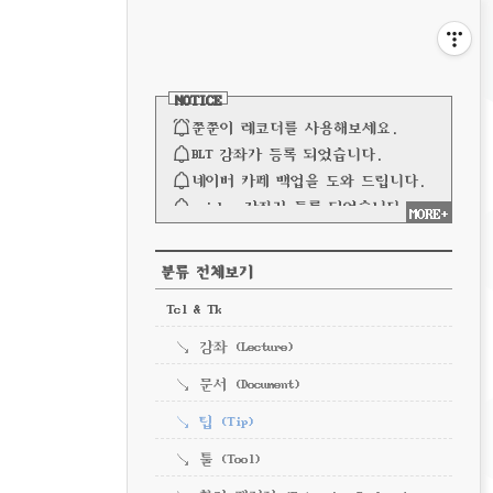
비
게
사
이
이
NOTICE
드
바
쭌쭌이 레코더를 사용해보세요.
션
BLT 강좌가 등록 되었습니다.
네이버 카페 백업을 도와 드립니다.
spinbox 강좌가 등록 되었습니다.
MORE+
파이프 강좌가 등록되었습니다.
전체 보기
CATEGORY
분류 전체보기
Tcl & Tk
강좌 (Lecture)
문서 (Document)
팁 (Tip)
툴 (Tool)