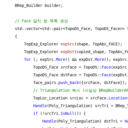
    BRep_Builder builder;

// Face 일치 쌍 목록 생성
    std::vector<std::pair<TopoDS_Face, TopoDS_Face>> f
    {

TopExp_Explorer 
expSrc
(shape, TopAbs_FACE)
;

TopExp_Explorer 
expDst
(copied_shape, TopAbs_F
for
 (; expSrc.
More
() && expDst.
More
(); expSrc
            TopoDS_Face srcFace = TopoDS::
Face
(expSrc
            TopoDS_Face dstFace = TopoDS::
Face
(expDst
            face_pairs.
push_back
({srcFace, dstFace});

// Triangulation 복사 (사실상 BRepBuilde
            TopLoc_Location srcLoc = srcFace.
Location
Handle
(Poly_Triangulation) srcTri = BRep_
if
 (!srcTri.
IsNull
()) {

Handle
(Poly_Triangulation) dstTri = 
H