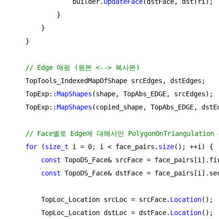
                builder.
UpdateFace
(dstFace, dstTri);

            }

        }

    }

// Edge 매핑 (원본 <--> 복사본)
    TopTools_IndexedMapOfShape srcEdges, dstEdges;

    TopExp::
MapShapes
(shape, TopAbs_EDGE, srcEdges);

    TopExp::
MapShapes
(copied_shape, TopAbs_EDGE, dstEd
// Face별로 Edge에 대해서만 PolygonOnTriangulation
for
 (
size_t
 i = 
0
; i < face_pairs.
size
(); ++i) {

const
 TopoDS_Face& srcFace = face_pairs[i].fir
const
 TopoDS_Face& dstFace = face_pairs[i].sec
        TopLoc_Location srcLoc = srcFace.
Location
();

        TopLoc_Location dstLoc = dstFace.
Location
();
