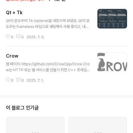
Qt + Tk
글 내용
Qt의 윈도우에 Tk toplevel을 내장시켜 보았음. Qt의 윈
도우는 frameless 타입으로 세팅해서 사용 중이고, 내부
위젯으로 toplevel 대신에 *toplevel 커맨드를 만들어
0
0
2025. 7. 5.
서 Tk의 toplevel을 내장시켜서 사용 중.
Crow
글 내용
웹 페이지: https://github.com/CrowCpp/Crow Cro
w는 HTTP 또는 웹 서비스를 만들기 위한 C++ 프레임워
크입니다. 파이썬의 플라스크와 유사한 라우팅을 지원하여
0
0
2025. 7. 1.
사용하기 쉽습니다. 또한 기존의 여러 C++ 프레임워크및
비 C++ 프레임워크보다 매우 빠릅니다.특징플라스크와
유사한 쉬운 라우팅.타입 세이프 핸들러.매우 빠름. (http
s://github.com/ipkn/crow-benchmark, https://git
hub.com/guteksan/REST-CPP-benchmark)JSO
이 블로그 인기글
N 지원.Mustache 기반 템플릿 라이브러리 지원 (crow::
mustache).헤더 전용 라이브러리(단일 헤더 파일 사용
가능).확장을 위한 미들웨어 지원.HTTP/1.1 및 웹소켓 지
원.멀티..