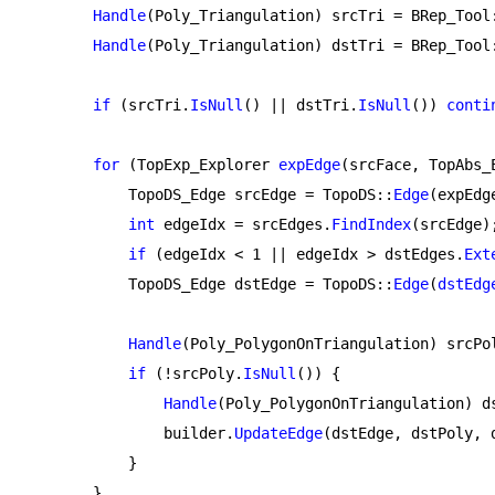
Handle
(Poly_Triangulation) srcTri = BRep_Tool
Handle
(Poly_Triangulation) dstTri = BRep_Tool
if
 (srcTri.
IsNull
() || dstTri.
IsNull
()) 
conti
for
 (TopExp_Explorer 
expEdge
(srcFace, TopAbs_
            TopoDS_Edge srcEdge = TopoDS::
Edge
(expEdg
int
 edgeIdx = srcEdges.
FindIndex
(srcEdge);
if
 (edgeIdx < 
1
 || edgeIdx > dstEdges.
Ext
            TopoDS_Edge dstEdge = TopoDS::
Edge
(
dstEdg
Handle
(Poly_PolygonOnTriangulation) srcPo
if
 (!srcPoly.
IsNull
()) {

Handle
(Poly_PolygonOnTriangulation) d
                builder.
UpdateEdge
(dstEdge, dstPoly, d
            }

        }
