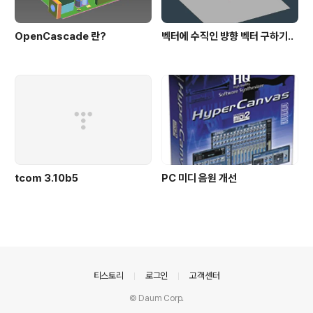
OpenCascade 란?
벡터에 수직인 뱡향 벡터 구하기..
tcom 3.10b5
PC 미디 음원 개선
의안내
티스토리
로그인
고객센터
© Daum Corp.