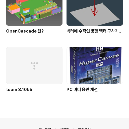
OpenCascade 란?
벡터에 수직인 뱡향 벡터 구하기..
tcom 3.10b5
PC 미디 음원 개선
의안내