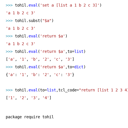
>>> 
tohil.
eval
(
'set a [list a 1 b 2 c 3]'
'a 1 b 2 c 3'
>>> 
tohil.subst(
"$a"
'a 1 b 2 c 3'
>>> 
tohil.
eval
(
'return $a'
'a 1 b 2 c 3'
>>> 
tohil.
eval
(
'return $a'
,to=
list
)

[
'a'
, 
'1'
, 
'b'
, 
'2'
, 
'c'
, 
'3'
>>> 
tohil.
eval
(
'return $a'
,to=
dict
)

{
'a'
: 
'1'
, 
'b'
: 
'2'
, 
'c'
: 
'3'
}

>>> 
tohil.
eval
(to=
list
,tcl_code=
"return [list 1 2 3 4
[
'1'
, 
'2'
, 
'3'
, 
'4'
]
package require tohil
