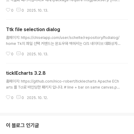
pack::packer new]$p pack int 123456789$p pack str "A Messag
0
0
2025. 10. 13.
ePack example"$p pack dict int str {1 one 2 two}set packed_dat
a [$p data]set u [msgpack::unpacker new]$u unpack_string $pa
cked_data# {{integer 123456789} {str {A MessagePack exampl
Ttk file selection dialog
e}} {map {{integer 1} {str one} {integer 2} {str two}}}..
글 내용
홈페이지: https://chiselapp.com/user/schelte/repository/fsdialog/
home Tk의 파일 선택 커맨드는 윈도우와 맥에서는 O/S 네이티브 대화상자를
사용하고 유닉스 계열 플랫폼에서는 매우 단순한 대화상자가 사용됩니다. 이 프
0
0
2025. 10. 13.
로젝트는 이런 플랫폼에서 공통으로 사용하고 더 보기 좋은 대화상자를 제공하
기 위해 시작되었습니다. 초기 1.0 버전은 리눅스 버전의 Tk 코어에 포함될 가
능성을 염두에 두고 설계되었습니다. 하지만 이에 대한 저항이 너무 커서, 2.0
ticklEcharts 3.2.8
버전에서는 이러한 전략이 폐기되었습니다. 이제 이 패키지는 auto_path 아래
글 내용
의 디렉토리에 위치하도록 되어 있습니다. 그런 다음 `[package require fs
홈페이지: https://github.com/nico-robert/ticklecharts Apache ECh
dialog]` 명령으로 패키지를 불러올 수..
arts 를 Tcl로 바인딩한 패키지 입니다. # line + bar on same canvas.pa
ckage require ticklecharts# Initializes a new 2D Chart Class.set c
0
0
2025. 10. 12.
hart [ticklecharts::chart new]# Set options$chart SetOptions -to
oltip {show True trigger "axis" axisPointer {type "cross" crossSt
yle {color "#999"}}} \ -grid {left "3%" right "4%" bottom "3%" cont
ain..
이 블로그 인기글