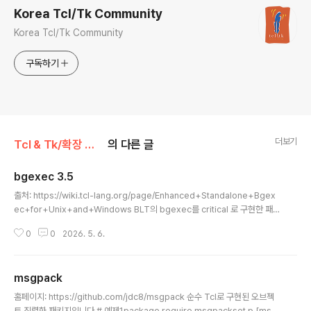
Korea Tcl/Tk Community
Korea Tcl/Tk Community
구독하기
더보기
Tcl & Tk/확장 패키지 (Extension Package)
의 다른 글
bgexec 3.5
글 내용
출처: https://wiki.tcl-lang.org/page/Enhanced+Standalone+Bgex
ec+for+Unix+and+Windows BLT의 bgexec를 critical 로 구현한 패키
지로, 하나 이상의 프로세스를 포그라운드 또는 백그라운드로 실행하고, 표준
0
0
2026. 5. 6.
출력(stdout)과 표준 에러(stderr)를 Tcl 변수나 콜백 함수로 받을수 있는 확
장 패키지입니다.
msgpack
글 내용
홈페이지: https://github.com/jdc8/msgpack 순수 Tcl로 구현된 오브젝
트 직렬화 패키지입니다.# 예제1package require msgpackset p [msg