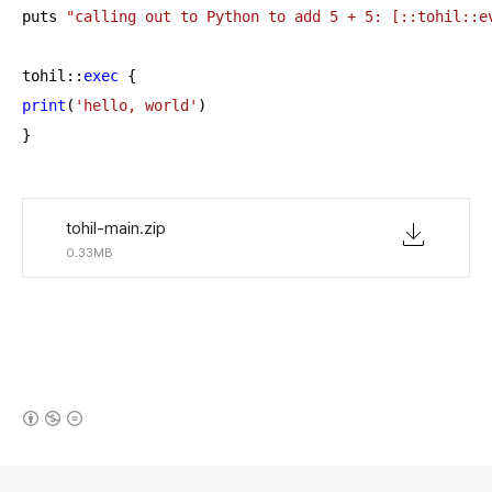
puts 
"calling out to Python to add 5 + 5: [::tohil::e
tohil::
exec
print
(
'hello, world'
)

}
tohil-main.zip
0.33MB
(새창열림)
로그 정보