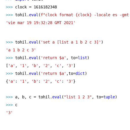
>>> 
clock = 
1616182348
>>> 
tohil.
eval
(
f"clock format 
{clock}
 -locale es -gmt
'vie mar 19 19:32:28 GMT 2021'
>>> 
tohil.
eval
(
'set a [list a 1 b 2 c 3]'
'a 1 b 2 c 3'
>>> 
tohil.
eval
(
'return $a'
, to=
list
)

[
'a'
, 
'1'
, 
'b'
, 
'2'
, 
'c'
, 
'3'
>>> 
tohil.
eval
(
'return $a'
,to=
dict
)

{
'a'
: 
'1'
, 
'b'
: 
'2'
, 
'c'
: 
'3'
}

>>> 
a, b, c = tohil.
eval
(
"list 1 2 3"
, to=
tuple
>>> 
'3'