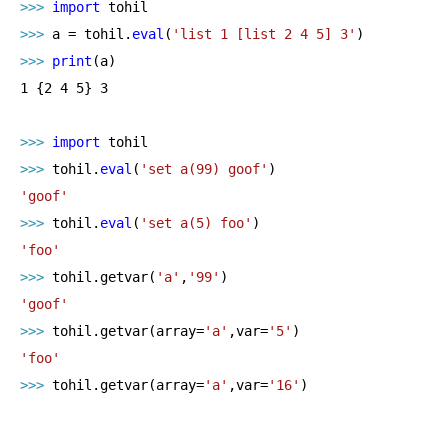
>>> 
import
>>> 
a = tohil.
eval
(
'list 1 [list 2 4 5] 3'
>>> 
print
1
 {
2
4
5
} 
3
>>> 
import
>>> 
tohil.
eval
(
'set a(99) goof'
'goof'
>>> 
tohil.
eval
(
'set a(5) foo'
'foo'
>>> 
tohil.getvar(
'a'
,
'99'
'goof'
>>> 
tohil.getvar(array=
'a'
,var=
'5'
'foo'
>>> 
tohil.getvar(array=
'a'
,var=
'16'
)
