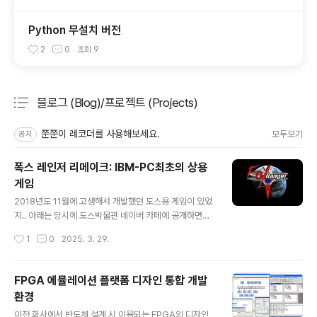
Python 무설치 버전
2
0
조회
9
블로그 (Blog)/프로젝트 (Projects)
분류 전체보기
주요 글 목록
쭌쭌이 레코더를 사용해보세요.
모두보기
공지
폭스 레인저 리메이크: IBM-PC최초의 상용
게임
글 내용
2018년도 11월에 고생해서 개발했던 도스용 게임이 있었
지.. 아래는 당시에 도스박물관 네이버 카페에 공개하면서
적었던 글..소개안녕하세요. 하늘소입니다. 저는 42살의
작성시간
1
0
2025. 3. 29.
게임하고는 상관이 없는 개발을 업으로 네 식구를 책임지
고 있는 평범한 대한민국 유부남입니다. 평생 그간 저의 오
랜 바람이었던 도스 게임을 제작해서 이렇게 테스트 버전
FPGA 에뮬레이션 플랫폼 디자인 통합 개발
을 내놓게 되었습니다. 그것도 IBM-PC 최초 상용 슈팅 게
환경
임이었던 폭스 레인저의 리메이크 버전을 내놓게 되어 상
글 내용
당한 심적 부담감을 느끼면서 공개해 봅니다. 많은 분들이
이전 회사에서 반도체 설계 시 이용되는 FPGA의 디자인