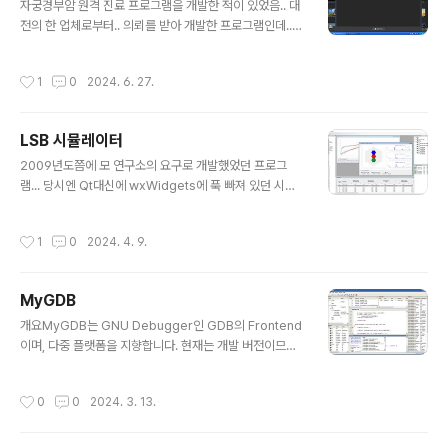
ttps://tcltk.co.kr/66혹시 깔끔하며 심플한 페이지를 원
자궁경부암 원격 진료 프로그램을 개발한 적이 있었음.. 대
하시는 분이 있을지 모르기에..lab에서 사용되었던 소스를
전의 한 업체로부터.. 의뢰를 받아 개발한 프로그램인데..이
올려봄..
업체 사장이 기존에 개발된 버전으로 돈을 꽤 벌었었다고
함..슬슬 프로그램 업데이트가 필요한 시점인데.. (기존 프
작성시간
1
0
2024. 6. 27.
로그램을 봤는데.. 너무 허접..)기존 개발자는 개발 업데이
트 해줄 수 없다고 나자빠졌기에..어찌어찌하다 나한테 까
지 연락이 와서.. Qt4로 새로 개발해 준 적이 있음.. 이 프
LSB 시뮬레이터
로그램이 대충 어떻게 돌아가냐하면..산부인과에 환자가
글 내용
방문하여 의사가 촬영한 자궁경부 사진을 서버로 전송하
2009년도쯤에 모 연구소의 요구로 개발했었던 프로그
고..판독 의사(자궁경부암을 정확하게 판독할 수 있는 의시
램... 당시엔 Qt대신에 wxWidgets에 푹 빠져 있던 시절
가 많지 않다고 함..)가 사진을 받아보고의심이 가는 부분
이라.. wxWidgets 기반에 MDI 내부의 차트와 셀 표시
을.. 체크하고 소견을 적어 서버에 다시 반영하면..산부인과
기능은 Tk toplevel을 내장해서 BLT로 구현을 했음.. 초
작성시간
1
0
2024. 4. 9.
에서는 결과지로 pd..
반에 프로젝트를 이해하는데 어려움이 있었지만.. 나름 재
미는 있었음..
MyGDB
글 내용
개요MyGDB는 GNU Debugger인 GDB의 Frontend
이며, 다중 플랫폼을 지향합니다. 현재는 개발 버전이므
로 버전 스트링에 "dev-날짜"를 붙입니다. 언젠간 "de
v" 스트링을 제거할 날이오겠죠. =) 현재 2010년 8월 2월
작성시간
0
0
2024. 3. 13.
이후로 업데이트 되고 있지 않습니다.개발로그: https://kl
dp.org/node/116049라이센스GNU GPL v3를 따르
며, 누구나 사용 가능한 오픈소스입니다.스크린샷빌드하기