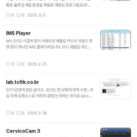
보통 리메이크작이면 현세대 플랫폼으로 왜 내놓지 않냐
통합 솔루션 개발 환경을 목표로 개발된 프로그램.EDIF분
하시지만, 저는 도스 플랫폼이 너무 좋고, 도스용 게임을 한
석 및 External Connection, Internal Probing을 구현
작성시간
0
0
2025. 3. 5.
번도 제작해 본 적이 없어서 죽기 전에 한 번은 도스용 게임
하기 위한 EDIF Manager 구현..사용자의 편의성을 위한
으로 제작해보고 싶은 작은 소..
다양한 플랫폼(Windows, Linux, Solaris)에서 수행되
는 GUI 개발로..(이땐 Qt 플랫폼 태생 이전이라 따로 선택
IMS Player
지가 없어서 Tcl/Tk를 이용하였고.. 국내에 Tcl/Tk 정보
글 내용
MS-DOS 시절에 많이 사용되던 애들립 카드의 사운드 포
가 전무하여 그간 쌓아온 정보를 바탕으로 이 사이트를 만
맷 중의 하나인 IMS 플레이어입니다. 당시 애들립 카드는
듦..) 각종 IP의 description 파일 구현 및 Drag & Drop
대부분 야마하사의 YM3812 칩을 사용하였으며, IMS Pl
으로 블록 다이어그램을 표현..즉 FPGA 개발자에게 상당
ayer에서는 이 칩을 소프트웨어적으로 시뮬레이션합니다.
한 편의성을 제공하였음... 또한 각종 스크립트를 자동으로
작성시간
3
0
2025. 2. 21.
시뮬레이션이라 YM3812 칩과 100% 동일한 소리를 내
생성해 주..
지는 못하지만, 어느 정도 동일한 소리 구현을 목표로 합니
다. 또한 ISS 파일인 가사 파일도 지원합니다. 현재는 IM
lab.tcltk.co.kr
S 파일만 지원하지만, ROL 포맷도 지원할 예정입니다.IM
글 내용
S 파일 지원90년대 독보적이었던 경북대 하늘소 동아리
2011년경에 썼던 글이고.. 링크는 현 상황에 맞게 수정.. 야
의 IMS 포맷을 지원합니다.ISS 파일 지원IMS와 쌍으
심 차게 오픈소스로 사회에 공헌(?) 하자는 취지로 lab.tclt
로 사용되었던 가사 파일을 지원하며, 특수문자 출력도 지
k.co.kr을 만들었었지만…도저히 관리할 시간이 나질 않
원합니다.오픈 소스IMS Player는 오픈 소스이며, SDL,
음.. 그래서 날려버림...일단 lab 내에 있던 프로젝트들은
작성시간
0
0
2025. 2. 18.
wxWidge..
아래의 링크로 옮겼음...IMS Player: http://code.goog
le.com/p/imsplayer https://tcltk.co.kr/449MyTc
l: http://code.google.com/p/mytcl https://tcltk.c
CervicoCam 3
o.kr/16MyGDB: http://kldp.net/projects/mygdb h
글 내용