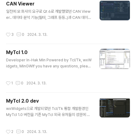
CAN Viewer
wxWidgets 개발자 라이브러리를 준비합니다.우분투 저
글 내용
장소 이용하기% sudo apt-get install libwxbase2.8
일전에 모 회사의 요구로 Qt 6로 개발했었던 CAN View
-dev libwxgtk2.8-dev wx2.8-headers wx2.8-i1
er.. 데이타 분석 기능(필터, 그래프 등등..)과 CAN 데이터
8n libboost-dev직접 빌드 하기% ./configure --en
생성 기능도 포함...나름 빠른 시간안에 신경 써서 만든 힘
a..
들었던 기억이었음...
작성시간
3
0
2024. 3. 13.
MyTcl 1.0
글 내용
Developer In-Hak Min Powered by Tcl/Tk, wxW
idgets, MinGWIf you have any questions, please
follow the links below or leave a comment.http
s://groups.google.com/g/mytclPowerful Tcl/Tk I
작성시간
1
0
2024. 3. 13.
DE MyTcl is an IDE which includes the convenien
t code editor, the debugger, and the latest Tcl/T
k interpreter. Comparing to the ActiveTcl, MyTcl
MyTcl 2.0 dev
provides the entirely different environment. You
글 내용
can use every function..
wxWidgets으로 개발되었던 Tcl/Tk 통합 개발환경인
MyTcl 1.0 버전을 기존 MyTcl 외국 유저들의 성원에 힘
입어.. 순수 Tcl/Tk 로 다시 개발하여 업그레이드 버전을
공개하려다 시간상 중단된 작품..언제 다시 시작할수 있으
작성시간
2
0
2024. 3. 13.
려나.. ㅠㅠ