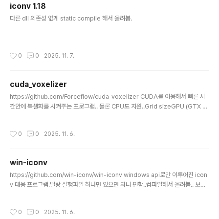
iconv 1.18
CIntersectArguments args; rtcInitIntersectArgu
글 내용
ment..
다른 dll 의존성 없게 static compile 해서 올려봄.
작성시간
0
0
2025. 11. 7.
cuda_voxelizer
글 내용
https://github.com/Forceflow/cuda_voxelizer CUDA를 이용해서 빠른 시
간안에 복셀화를 시켜주는 프로그램.. 물론 CPU도 지원..Grid sizeGPU (GTX 10
50 TI)CPU (Intel i7 8750H, 12 threads)64³0.2 ms39.8 ms128³0.3 ms
63.6 ms256³0.6 ms118.2 ms512³1.8 ms308.8 ms1024³8.6 ms1047.5
작성시간
0
0
2025. 11. 6.
ms2048³44.6 ms4147.4 ms# generates a 256 x 256 x 256 vox-base
d voxel model which will be stored in bunny_256.vox.$ cuda_voxeliz
er -f bunny.ply -s 256 # generates..
win-iconv
글 내용
https://github.com/win-iconv/win-iconv windows api로만 이루어진 icon
v 대용 프로그램.딸랑 실행파일 하나면 있으면 되니 편함..컴파일해서 올려봄.. 보통
의 경우 파일 내부의 dll은 필요없으나.. 아래의 경우 환경변수로 사용할수 있음.ENV
IRONMENT VARIABLE: WINICONV_LIBICONV_DLL If $WINICONV_LIBIC
작성시간
0
0
2025. 11. 6.
ONV_DLL is set, win_iconv uses the DLL. If loading the DLL or iconv_o