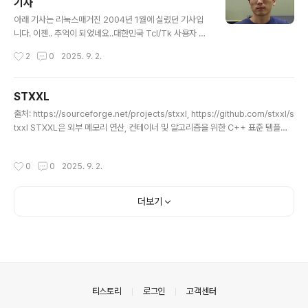
기사
글 내용
아래 기사는 리눅스매거진 2004년 1월에 실렸던 기사입
니다. 이젠.. 추억이 되었네요..대한민국 Tcl/Tk 사용자 그
룹의 리더 : 민인학 Tcl/Tk는 분명 우리 리눅서에게는 낯
작성시간
2
0
2025. 9. 2.
설지 않은 스크립트 언어이다. (지금 당장 당신의 리눅스 시
스템에 Tcl/Tk 패키지가 설치되어 있는 것을 확인해 보
라!) 다만 리눅스 세계에 발을 들여놓으며 귀 따갑게 들어왔
STXXL
던 낙타와 뱀(편집자주 익히 알다시피 O'Reilly에서 출판
글 내용
출처: https://sourceforge.net/projects/stxxl, https://github.com/stxxl/s
한 서적의 표지를 장식하는 동물들은 IT 세계에서 해당 기
txxl STXXL은 외부 메모리 연산, 컨테이너 및 알고리즘을 위한 C++ 표준 템플릿
술을 상징하는 심벌로 기억되어 왔다. 낙타와 뱀은 각각 스
라이브러리 STL의 구현으로, 디스크를 사용하여 대용량의 데이터를 처리할 수 있
크립트 언어인 Perl과 Python을 상징한다. 참고로 Tcl/T
음. 아래는 파일을 사용하는 Vector 컨테이너 테스트./* $ g++ a.cpp -I./includ
k를 상징하는 심벌은 깃털이다. 아파치 웹 서버의 심벌 역
작성시간
0
0
2025. 9. 2.
e ./lib/libstxxl_debug.a */#include #include #include using stxxl::file;i
시 깃털이라서 혼란스러울 지도 모르겠다. 이 차이는 아파
nt main(){ stxxl::syscall_file fd("c:/temp/a.buf", file::RDWR | file::CREAT
치..
| file::DIRECT); stxxl::vect..
더보기
의안내
티스토리
로그인
고객센터