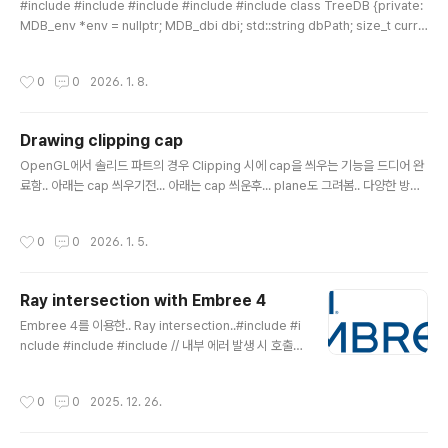
#include #include #include #include #include class TreeDB {private:
MDB_env *env = nullptr; MDB_dbi dbi; std::string dbPath; size_t curre
ntMapSize; // DB 초기화 및 오픈 (공통 로직) void initDB(size_t newSize) { i
f (env) mdb_env_close(env); // 기존 환경 닫기 mdb_env_create(&env);
작성시간
0
0
2026. 1. 8.
mdb_env_set_mapsize(env, newSize); // MDB_WRITEMAP: 쓰기 시 성
능 향상 및 확장 시 유리 int rc = mdb_env_open(env, dbPath.c_str(), MDB_
NOSUBDIR,..
Drawing clipping cap
글 내용
OpenGL에서 솔리드 파트의 경우 Clipping 시에 cap을 씌우는 기능을 드디어 완
료함.. 아래는 cap 씌우기전... 아래는 cap 씌운후... plane도 그려봄.. 다양한 방향
으로 clipping..
작성시간
0
0
2026. 1. 5.
Ray intersection with Embree 4
글 내용
Embree 4를 이용한.. Ray intersection..#include #i
nclude #include #include // 내부 에러 발생 시 호출v
oid errorHandler(void* userPtr, enum RTCError
code, const char* str) { std::cerr ::infinity(); rayhi
작성시간
0
0
2025. 12. 26.
t.ray.mask = -1; rayhit.ray.flags = 0; rayhit.hit.ge
omID = RTC_INVALID_GEOMETRY_ID; rayhit.hit.in
stID[0] = RTC_INVALID_GEOMETRY_ID; // 쿼리 RT