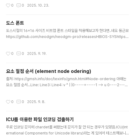
ME_MAX #include std::string Rel2AbsPath(const std::string& base, c
작성시간
0
0
2025. 10. 23.
onst std::string& relative, bool unix_style) { if(unix_style) cwk_path_s
et_style(CWK_STYLE_UNIX); else cwk_path_set_style(CWK_STYLE_
WINDOWS); char buffer[FIL..
도스 폰트
글 내용
도스시절의 16x16 사이즈 비트맵 폰트 스타일을 적용해보고자 한다면..네오 둥근모
https://github.com/neodgm/neodgm-pro/releasesHBIOS-SYShttps://
hbios.quiple.dev/http://noonnu.cc/font_page/960도스 유명 폰트들http
s://github.com/hurss/fontshttps://noonnu.cc/index?search=leedheo
작성시간
0
0
2025. 9. 19.
요소 절점 순서 (element node odering)
글 내용
출처: https://gmsh.info/doc/texinfo/gmsh.html#Node-ordering 아래는
요소 절점 순서...Line: Line3: Line4: v ^ | |0-----+-----1 --> u 0----2----
1 0---2---3---1Triangle: Triangle6: Triangle9/10:v^|2 2 2|`\ |`\ | \| `\ |
`\ ..
작성시간
0
0
2025. 9. 8.
ICU를 이용한 파일 인코딩 검출하기
글 내용
주로 인코딩 감지에 chardet를 써왔는데 감지가 잘 안 되는 경우가 있었음.ICU(Int
ernational Components for Unicode library)라는 게 있어서 테스트해보니