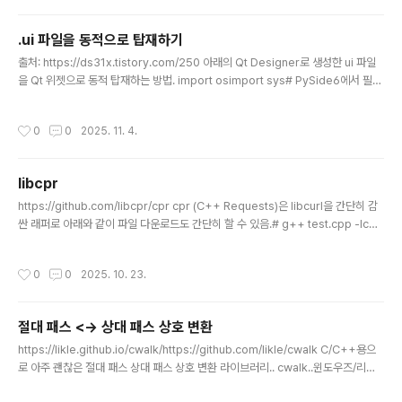
pen() failed, falls back to internal conversion. If a few DLL are specifi
ed as comma s..
.ui 파일을 동적으로 탑재하기
글 내용
출처: https://ds31x.tistory.com/250 아래의 Qt Designer로 생성한 ui 파일
을 Qt 위젯으로 동적 탑재하는 방법. import osimport sys# PySide6에서 필요
한 클래스들 importfrom PySide6.QtWidgets import ( QApplication, # 어
플리케이션 객체 QMainWindow, # 메인 윈도우 프레임 QLineEdit, # 한 줄 텍스
작성시간
0
0
2025. 11. 4.
트 입력 위젯 QLabel # 텍스트 표시 위젯)from PySide6.QtUiTools import Q
UiLoader # .ui 파일을 런타임에 로드하는 도구from PySide6.QtCore import
QFil..
libcpr
글 내용
https://github.com/libcpr/cpr cpr (C++ Requests)은 libcurl을 간단히 감
싼 래퍼로 아래와 같이 파일 다운로드도 간단히 할 수 있음.# g++ test.cpp -lcpr
#include #include #include int main() { const std::string url = "https://g
ithub.com/libcpr/cpr/archive/refs/tags/1.12.0.zip"; const std::string ou
작성시간
0
0
2025. 10. 23.
tput_filename = "download.zip"; std::ofstream output_file(output_filen
ame, std::ios::binary); if (!output_file.is_o..
절대 패스 <-> 상대 패스 상호 변환
글 내용
https://likle.github.io/cwalk/https://github.com/likle/cwalk C/C++용으
로 아주 괜찮은 절대 패스 상대 패스 상호 변환 라이브러리.. cwalk..윈도우즈/리눅
스 스타일도 지원.. 아래와 같이 간단한 래퍼 함수를 만들어봄..#include // FILENA