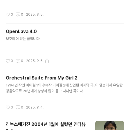
잘 되는 것 같음.간단하고 빠르게 인코딩 감지 → chardet 정확하고 다양한 텍스트/
국제화 지원 → ICU 아래는 ICU를 이용한 입력한 파일의 인코딩 감지 코드.#includ
작성시간
0
0
2025. 9. 5.
e #include #include #include std::string detectEncoding(const std::st
ring& filename) { // 파일 내용 읽기 std::ifstream file(filename, std::ios::bi
nary); if (!file) { throw std::ru..
OpenLava 4.0
글 내용
보호되어 있는 글입니다.
작성시간
0
0
2025. 9. 5.
Orchestral Suite From My Girl 2
글 내용
1994년 작인 마이걸 1의 후속작 마이걸 2에 삽입된 마지막 곡..이 앨범에서 유일한
경음악으로 90년대에 상당히 많이 듣고 다니던 곡이다..
작성시간
0
0
2025. 9. 4.
리눅스매거진 2004년 1월에 실렸던 인터뷰