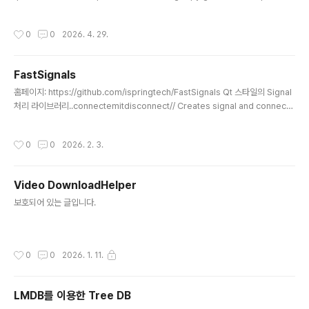
minatim# FastMCP 서버 초기화mcp = FastMCP("Weather Server")def g
et_weather_description(code: int) -> str: """WMO 날씨 코드를 한글 설명
작성시간
0
0
2026. 4. 29.
으로 변환""" weather_codes = { 0: "맑음", 1: "대체로 맑음", 2: "부분적으로 흐
림", 3: "흐림", 45: "안개", 48: "서리 안개", 51: ..
FastSignals
글 내용
홈페이지: https://github.com/ispringtech/FastSignals Qt 스타일의 Signal
처리 라이브러리..connectemitdisconnect// Creates signal and connects
1 slot, calls 2 times, disconnects, calls again.// Outputs:// 13// 17#inclu
de "libfastsignals/signal.h"using namespace fastsignals;int main(){ si
작성시간
0
0
2026. 2. 3.
gnal valueChanged; connection conn; conn = valueChanged.connect
([](int value) { cout
Video DownloadHelper
글 내용
보호되어 있는 글입니다.
작성시간
0
0
2026. 1. 11.
LMDB를 이용한 Tree DB
글 내용