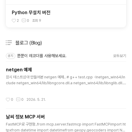
Python 무설치 버전
2
0
조회
9
블로그 (Blog)
분류 전체보기
주요 글 목록
쭌쭌이 레코더를 사용해보세요.
모두보기
공지
netgen 예제
글 내용
잠시 테스트삼아 만들어본 netgen 예제.. # g++ test.cpp -Inetgen_win64/in
clude netgen_win64/lib/libngcore.dll.a netgen_win64/lib/libnglib.dll.a
#include #include #include namespace nglib {#include #include }boo
l SaveMeshAsOBJ(nglib::Ng_Mesh* mesh, const std::string& filepat
작성시간
0
0
2026. 5. 21.
h) { std::ofstream obj_file(filepath); if (!obj_file.is_open()) { std::cerr
날씨 정보 MCP 서버
글 내용
FastMCP로 구현함..from mcp.server.fastmcp import FastMCPimport ht
tpxfrom datetime import datetimefrom geopy.geocoders import No