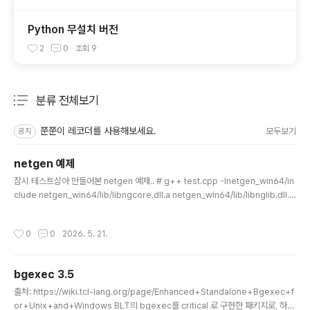
Python 무설치 버전
2
0
조회
9
분류 전체보기
주요 글 목록
쭌쭌이 레코더를 사용해보세요.
모두보기
공지
netgen 예제
글 내용
잠시 테스트삼아 만들어본 netgen 예제.. # g++ test.cpp -Inetgen_win64/in
clude netgen_win64/lib/libngcore.dll.a netgen_win64/lib/libnglib.dll.a
#include #include #include namespace nglib {#include #include }boo
l SaveMeshAsOBJ(nglib::Ng_Mesh* mesh, const std::string& filepat
작성시간
0
0
2026. 5. 21.
h) { std::ofstream obj_file(filepath); if (!obj_file.is_open()) { std::cerr
bgexec 3.5
글 내용
출처: https://wiki.tcl-lang.org/page/Enhanced+Standalone+Bgexec+f
or+Unix+and+Windows BLT의 bgexec를 critical 로 구현한 패키지로, 하나