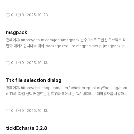
스 스타일도 지원.. 아래와 같이 간단한 래퍼 함수를 만들어봄..#include // FILENA
ME_MAX #include std::string Rel2AbsPath(const std::string& base, c
작성시간
0
0
2025. 10. 23.
onst std::string& relative, bool unix_style) { if(unix_style) cwk_path_s
et_style(CWK_STYLE_UNIX); else cwk_path_set_style(CWK_STYLE_
WINDOWS); char buffer[FIL..
msgpack
글 내용
홈페이지: https://github.com/jdc8/msgpack 순수 Tcl로 구현된 오브젝트 직
렬화 패키지입니다.# 예제1package require msgpackset p [msgpack::pa
cker new]$p pack int 123456789$p pack str "A MessagePack exam
ple"$p pack dict int str {1 one 2 two}set packed_data [$p data]set u
작성시간
0
0
2025. 10. 13.
[msgpack::unpacker new]$u unpack_string $packed_data# {{intege
r 123456789} {str {A MessagePack example}} {map {{integer 1} {str
one} {integer 2} {str two}}}..
Ttk file selection dialog
글 내용
홈페이지: https://chiselapp.com/user/schelte/repository/fsdialog/hom
e Tk의 파일 선택 커맨드는 윈도우와 맥에서는 O/S 네이티브 대화상자를 사용하고
유닉스 계열 플랫폼에서는 매우 단순한 대화상자가 사용됩니다. 이 프로젝트는 이런
플랫폼에서 공통으로 사용하고 더 보기 좋은 대화상자를 제공하기 위해 시작되었습
작성시간
0
0
2025. 10. 13.
니다. 초기 1.0 버전은 리눅스 버전의 Tk 코어에 포함될 가능성을 염두에 두고 설계
되었습니다. 하지만 이에 대한 저항이 너무 커서, 2.0 버전에서는 이러한 전략이 폐
기되었습니다. 이제 이 패키지는 auto_path 아래의 디렉토리에 위치하도록 되어 있
ticklEcharts 3.2.8
습니다. 그런 다음 `[package require fsdialog]` 명령으로 패키지를 불러올
글 내용