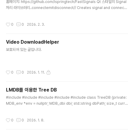
홈페이지: https://github.com/ispringtech/FastSignals Qt 스타일의 Signal
처리 라이브러리..connectemitdisconnect// Creates signal and connects
1 slot, calls 2 times, disconnects, calls again.// Outputs:// 13// 17#inclu
de "libfastsignals/signal.h"using namespace fastsignals;int main(){ si
작성시간
0
0
2026. 2. 3.
gnal valueChanged; connection conn; conn = valueChanged.connect
([](int value) { cout
Video DownloadHelper
글 내용
보호되어 있는 글입니다.
작성시간
0
0
2026. 1. 11.
LMDB를 이용한 Tree DB
글 내용
#include #include #include #include #include class TreeDB {private:
MDB_env *env = nullptr; MDB_dbi dbi; std::string dbPath; size_t curre
ntMapSize; // DB 초기화 및 오픈 (공통 로직) void initDB(size_t newSize) { i
f (env) mdb_env_close(env); // 기존 환경 닫기 mdb_env_create(&env);
작성시간
0
0
2026. 1. 8.
mdb_env_set_mapsize(env, newSize); // MDB_WRITEMAP: 쓰기 시 성
능 향상 및 확장 시 유리 int rc = mdb_env_open(env, dbPath.c_str(), MDB_
NOSUBDIR,..