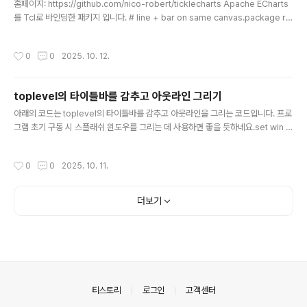
수..
홈페이지: https://github.com/nico-robert/ticklecharts Apache ECharts
를 Tcl로 바인딩한 패키지 입니다. # line + bar on same canvas.package re
quire ticklecharts# Initializes a new 2D Chart Class.set chart [ticklech
arts::chart new]# Set options$chart SetOptions -tooltip {show True t
작성시간
0
0
2025. 10. 12.
rigger "axis" axisPointer {type "cross" crossStyle {color "#999"}}} \ -
grid {left "3%" right "4%" bottom "3%" contain..
toplevel의 타이틀바를 감추고 아웃라인 그리기
글 내용
아래의 코드는 toplevel의 타이틀바를 감추고 아웃라인을 그리는 코드입니다. 프로
그램 초기 구동 시 스플래쉬 윈도우를 그리는 데 사용하면 좋을 듯하네요.set win [t
oplevel .option -relief solid \ -class Toplevel -borderwidth 0 -highlig
htthickness 1 \ -highlightbackground [::tk::Darken "#30404A" 85] \ -hi
작성시간
0
0
2025. 10. 11.
ghlightcolor [::tk::Darken "#30404A" 85]]wm overrideredirect $win
1; # hide title bar
더보기
의안내
티스토리
로그인
고객센터