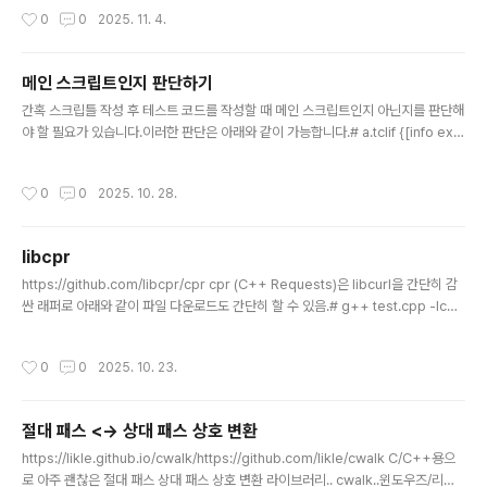
플리케이션 객체 QMainWindow, # 메인 윈도우 프레임 QLineEdit, # 한 줄 텍스
작성시간
0
0
2025. 11. 4.
트 입력 위젯 QLabel # 텍스트 표시 위젯)from PySide6.QtUiTools import Q
UiLoader # .ui 파일을 런타임에 로드하는 도구from PySide6.QtCore import
QFil..
메인 스크립트인지 판단하기
글 내용
간혹 스크립틀 작성 후 테스트 코드를 작성할 때 메인 스크립트인지 아닌지를 판단해
야 할 필요가 있습니다.이러한 판단은 아래와 같이 가능합니다.# a.tclif {[info exis
ts argv0] && ([file tail [info script]] eq [file tail $argv0])} { puts "this is
main script"} else { puts "this is sub script"}source b.tcl# b.tclif {[info
작성시간
0
0
2025. 10. 28.
exists argv0] && ([file tail [info script]] eq [file tail $argv0])} { puts "thi
s is main script"} else { puts "this is sub script"}실행을 해보면 a.t..
libcpr
글 내용
https://github.com/libcpr/cpr cpr (C++ Requests)은 libcurl을 간단히 감
싼 래퍼로 아래와 같이 파일 다운로드도 간단히 할 수 있음.# g++ test.cpp -lcpr
#include #include #include int main() { const std::string url = "https://g
ithub.com/libcpr/cpr/archive/refs/tags/1.12.0.zip"; const std::string ou
작성시간
0
0
2025. 10. 23.
tput_filename = "download.zip"; std::ofstream output_file(output_filen
ame, std::ios::binary); if (!output_file.is_o..
절대 패스 <-> 상대 패스 상호 변환
글 내용
https://likle.github.io/cwalk/https://github.com/likle/cwalk C/C++용으
로 아주 괜찮은 절대 패스 상대 패스 상호 변환 라이브러리.. cwalk..윈도우즈/리눅