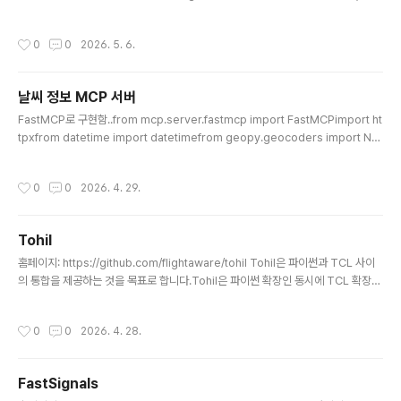
이상의 프로세스를 포그라운드 또는 백그라운드로 실행하고, 표준 출력(stdout)과
표준 에러(stderr)를 Tcl 변수나 콜백 함수로 받을수 있는 확장 패키지입니다.
작성시간
0
0
2026. 5. 6.
날씨 정보 MCP 서버
글 내용
FastMCP로 구현함..from mcp.server.fastmcp import FastMCPimport ht
tpxfrom datetime import datetimefrom geopy.geocoders import No
minatim# FastMCP 서버 초기화mcp = FastMCP("Weather Server")def g
et_weather_description(code: int) -> str: """WMO 날씨 코드를 한글 설명
작성시간
0
0
2026. 4. 29.
으로 변환""" weather_codes = { 0: "맑음", 1: "대체로 맑음", 2: "부분적으로 흐
림", 3: "흐림", 45: "안개", 48: "서리 안개", 51: ..
Tohil
글 내용
홈페이지: https://github.com/flightaware/tohil Tohil은 파이썬과 TCL 사이
의 통합을 제공하는 것을 목표로 합니다.Tohil은 파이썬 확장인 동시에 TCL 확장이
기도 하며, Tcl 8.6 이상 및 Python 3.6 이상 버전에서 Tcl과 파이썬 간의 유연한
양방향 호출을 가능하게 합니다.Tohil은 오픈 소스 소프트웨어이며, 허용적인 '3-cl
작성시간
0
0
2026. 4. 28.
ause BSD 라이선스'(LICENSE.txt 참조)에 따라 영리 목적이나 재배포를 포함하
여 무료로 사용할 수 있습니다.Tohil의 발음은 취향에 따라 '토-힐(toe-heel)' 또는
'토-힐(toe-hill)'로 부를 수 있습니다.Tohil은 튜토리얼과 레퍼런스를 포함하여 계
FastSignals
속해서 늘어나고 있는 문서들을 갖추고 있으며, ht..
글 내용