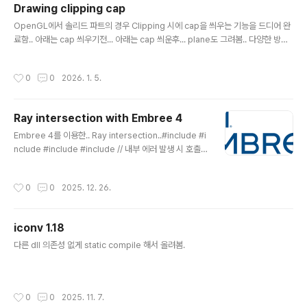
Drawing clipping cap
글 내용
OpenGL에서 솔리드 파트의 경우 Clipping 시에 cap을 씌우는 기능을 드디어 완
료함.. 아래는 cap 씌우기전... 아래는 cap 씌운후... plane도 그려봄.. 다양한 방향
으로 clipping..
작성시간
0
0
2026. 1. 5.
Ray intersection with Embree 4
글 내용
Embree 4를 이용한.. Ray intersection..#include #i
nclude #include #include // 내부 에러 발생 시 호출v
oid errorHandler(void* userPtr, enum RTCError
code, const char* str) { std::cerr ::infinity(); rayhi
작성시간
0
0
2025. 12. 26.
t.ray.mask = -1; rayhit.ray.flags = 0; rayhit.hit.ge
omID = RTC_INVALID_GEOMETRY_ID; rayhit.hit.in
stID[0] = RTC_INVALID_GEOMETRY_ID; // 쿼리 RT
iconv 1.18
CIntersectArguments args; rtcInitIntersectArgu
글 내용
ment..
다른 dll 의존성 없게 static compile 해서 올려봄.
작성시간
0
0
2025. 11. 7.