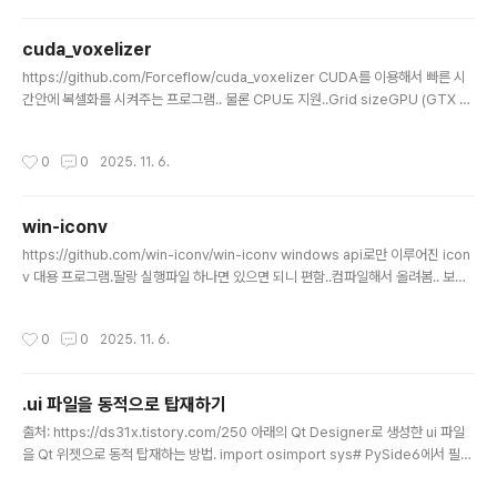
cuda_voxelizer
글 내용
https://github.com/Forceflow/cuda_voxelizer CUDA를 이용해서 빠른 시
간안에 복셀화를 시켜주는 프로그램.. 물론 CPU도 지원..Grid sizeGPU (GTX 10
50 TI)CPU (Intel i7 8750H, 12 threads)64³0.2 ms39.8 ms128³0.3 ms
63.6 ms256³0.6 ms118.2 ms512³1.8 ms308.8 ms1024³8.6 ms1047.5
작성시간
0
0
2025. 11. 6.
ms2048³44.6 ms4147.4 ms# generates a 256 x 256 x 256 vox-base
d voxel model which will be stored in bunny_256.vox.$ cuda_voxeliz
er -f bunny.ply -s 256 # generates..
win-iconv
글 내용
https://github.com/win-iconv/win-iconv windows api로만 이루어진 icon
v 대용 프로그램.딸랑 실행파일 하나면 있으면 되니 편함..컴파일해서 올려봄.. 보통
의 경우 파일 내부의 dll은 필요없으나.. 아래의 경우 환경변수로 사용할수 있음.ENV
IRONMENT VARIABLE: WINICONV_LIBICONV_DLL If $WINICONV_LIBIC
작성시간
0
0
2025. 11. 6.
ONV_DLL is set, win_iconv uses the DLL. If loading the DLL or iconv_o
pen() failed, falls back to internal conversion. If a few DLL are specifi
ed as comma s..
.ui 파일을 동적으로 탑재하기
글 내용
출처: https://ds31x.tistory.com/250 아래의 Qt Designer로 생성한 ui 파일
을 Qt 위젯으로 동적 탑재하는 방법. import osimport sys# PySide6에서 필요
한 클래스들 importfrom PySide6.QtWidgets import ( QApplication, # 어