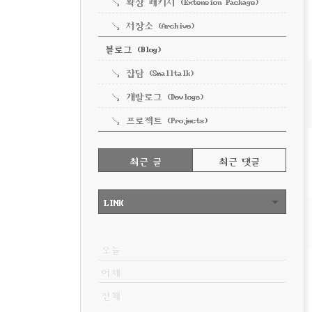
확장 패키지 (Extension Package)
저장소 (Archive)
블로그 (Blog)
잡담 (Smalltalk)
개발로그 (Devlogs)
프로젝트 (Projects)
RECENTLY
최근 글
최근 댓글
최
근
LINK
글
VISITOR
오늘
어제
전체