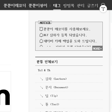
네
쭌쭌이레코더
쭌쭌이뷰어
|
태그
방명록
관리
글쓰기
비
사
이
NOTICE
드
게
바
쭌쭌이 레코더를 사용해보세요.
이
BLT 강좌가 등록 되었습니다.
네이버 카페 백업을 도와 드립니다.
션
spinbox 강좌가 등록 되었습니다.
MORE+
파이프 강좌가 등록되었습니다.
전체 보기
CATEGORY
분류 전체보기
Tcl & Tk
강좌 (Lecture)
문서 (Document)
팁 (Tip)
툴 (Tool)