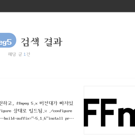
eg5
검색 결과
1
해당 글
건
하고, ffmpeg 5.x 버전대가 빠져있
re 상태로 빌드됨.% ./configure
--build-suffix="-5.1.6"install pref