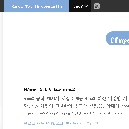
현
Korea Tcl/Tk Community
TAGS
본
문
검
재
으
색
로
바
위
로
ffmp
가
치
기
::
FFmpeg 5.1.6 for msys2
msys2 공식 패키지 저장소에는 4.x와 최신 버전만 지원
다. 5.x 버전이 필요하여 빌드해 보았음. 아래의 configu
--prefix=/c/temp/ffmpeg-5.1.6_win64 --enable-shared 
ix /c/temp/ffmpeg-5.1.6_win64source path .C compiler gccC library mingw64ARCH x86 (gene
블로그 (Blog)/개발로그 (Devlogs)
2년 전
ric)big-endian ..