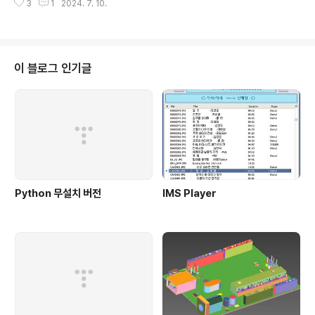
3
1
2024. 7. 10.
만한 배포판에는 포함되어 있을정도...어찌하였든 지금에
와서야 mc라는 프로그램을 굳이 찾을필요는 없지만..한번
쯤은 돌려보는것도 향수에 젖는 계기가 될것...윈도우즈용
으로 포팅된 mc가 있어서 아래의 싸이트에서 받아 돌려
봄.. https://github.com/adamyg/mcwin32
이 블로그 인기글
Python 무설치 버전
IMS Player