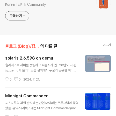
Korea Tcl/Tk Community
구독하기
더보기
블로그 (Blog)/잡담 (Smalltalk)
의 다른 글
solaris 2.6.598 on qemu
글 내용
솔라리스로 서버를 셋팅하고 써본지가 언.. 20년도 더 된
듯..qemu에 솔라리스를 설치해서 누군가 공유한 이미지
를 발견.. 감격.. 구동은 아래와 같이..qemu-system-sp
0
0
2024. 7. 21.
arc -M SS-5 -m 128 -drive file=sparc.qcow2,bu
s=0,unit=0,media=disk root는Password: rootpa
ss 일반 유저는..ID: sol Password: solaris26 참고..u
Midnight Commander
ses qemu internal networking 10.0.2.15Add this
글 내용
to mount install CD: -drive file=sparc\sol26\sola
도스시절의 파일 관지라는 단연 M이라는 프로그램이 유명
ris_2.6_598_sparc.iso,bus=0,unit=2,media=cdr
했음..유닉스/리눅스에는 Midnight Commander(mc)
om,readonly=on
라는 M 프로그램과 유사한 프로그램이 있었음..현재도 왠