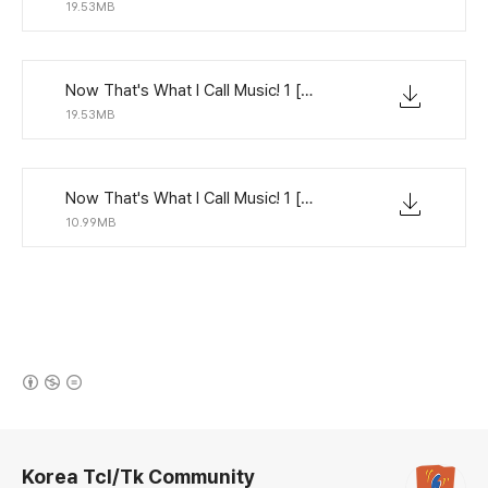
19.53MB
Now That's What I Call Music! 1 [1995].7z.007
19.53MB
Now That's What I Call Music! 1 [1995].7z.008
10.99MB
(새창열림)
로그 정보
Korea Tcl/Tk Community