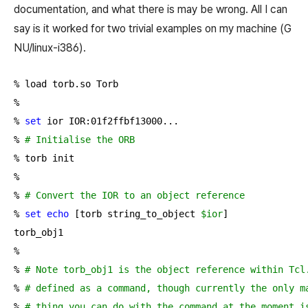
documentation, and what there is may be wrong. All I can
say is it worked for two trivial examples on my machine (G
NU/linux-i386).
% load torb.so Torb

%

% 
set
 ior IOR:01f2ffbf13000...

% 
# Initialise the ORB
% torb init

% 

% 
# Convert the IOR to an object reference
% 
set
echo
 [torb string_to_object 
$ior
]

torb_obj1

%

% 
# Note torb_obj1 is the object reference within Tcl
% 
# defined as a command, though currently the only m
% 
# thing you can do with the command at the moment i