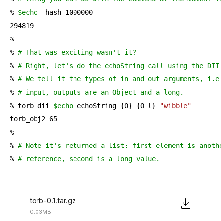
% 
$echo
 _hash 1000000

294819

%

% 
# That was exciting wasn't it?
% 
# Right, let's do the echoString call using the DII
% 
# We tell it the types of in and out arguments, i.e
% 
# input, outputs are an Object and a long.
% torb dii 
$echo
 echoString {0} {O l} 
"wibble"
torb_obj2 65

%

% 
# Note it's returned a list: first element is anoth
% 
# reference, second is a long value.
torb-0.1.tar.gz
0.03MB