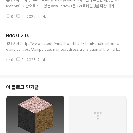
홈페이지 : http://membres.lycos.fr/awaken/파이썬의 유명한 위젯인 wx
Python이 기반으로 하고 있는 wxWindows를 Tcl로 바인딩한 확장 패키지
입니다.현재 기본적인 위젯만 지원하지만 앞으로 많은 발전을 기대해 볼 만한
0
0
2025. 2. 14.
위젯입니다. 윈도우즈 전용입니다. wx is an extension for TCL. It offers
some nice GUI facilities under Windows and Linux ( GTK ). It is bu
ilt upon a cross-platform C++ library called wxWindows (wxGTK
Hdc 0.2.0.1
for Linux). Please visit http://www.wxwindows.org to learn mor
글 내용
e about it.
홈페이지 : http://www.du.edu/~mschwart/tcl-tk.htmHandle interfac
e and utilities. Manipulates name/address translation at the Tcl le
vel, or for other extensions. For Windows & Unix.
0
0
2025. 2. 14.
이 블로그 인기글