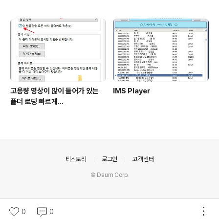
고용량 영상이 많이 들어가 있는
IMS Player
폴더 로딩 빠르게...
의안내
티스토리
로그인
고객센터
© Daum Corp.
0
0