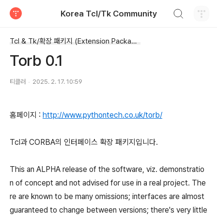
검색하기
Korea Tcl/Tk Community
티스토리
Tcl & Tk/확장 패키지 (Extension Package)
Torb 0.1
티클러
2025. 2. 17. 10:59
홈페이지 :
http://www.pythontech.co.uk/torb/
Tcl과 CORBA의 인터페이스 확장 패키지입니다.
This an ALPHA release of the software, viz. demonstratio
n of concept and not advised for use in a real project. The
re are known to be many omissions; interfaces are almost
guaranteed to change between versions; there's very little