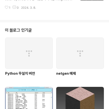
ended order-independent transparency 을 구현
1
0
2024. 3. 8.
한 예제 코드. 참고하기 괜찮은 코드임.
이 블로그 인기글
Python 무설치 버전
netgen 예제