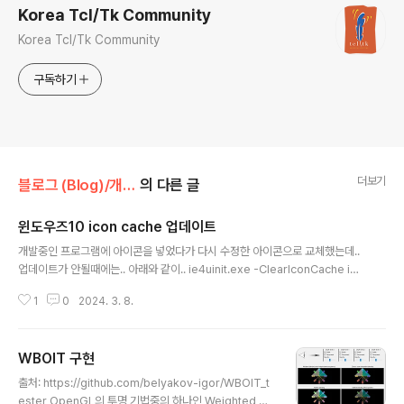
Korea Tcl/Tk Community
Korea Tcl/Tk Community
구독하기
더보기
블로그 (Blog)/개발로그 (Devlogs)
의 다른 글
윈도우즈10 icon cache 업데이트
글 내용
개발중인 프로그램에 아이콘을 넣었다가 다시 수정한 아이콘으로 교체했는데..
업데이트가 안될때에는.. 아래와 같이.. ie4uinit.exe -ClearIconCache ie4
uinit.exe -show
1
0
2024. 3. 8.
WBOIT 구현
글 내용
출처: https://github.com/belyakov-igor/WBOIT_t
ester OpenGL의 투명 기법중의 하나인 Weighted bl